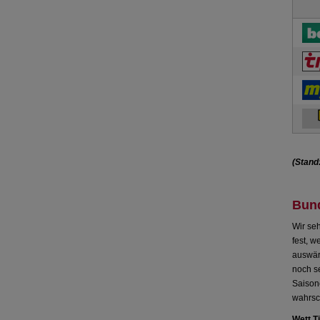
(Stand:
Bund
Wir se
fest, w
auswärt
noch s
Saison
wahrsc
Wett T