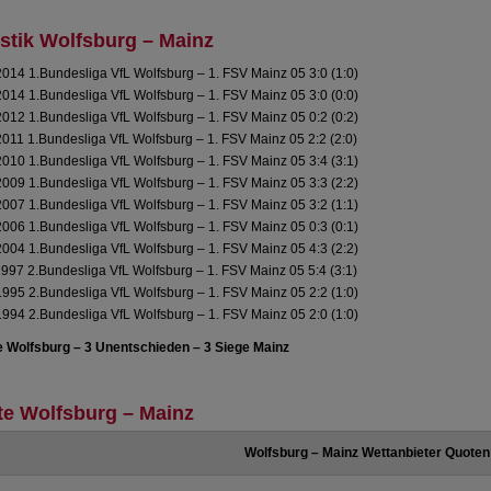
istik Wolfsburg – Mainz
2014 1.Bundesliga VfL Wolfsburg – 1. FSV Mainz 05 3:0 (1:0)
2014 1.Bundesliga VfL Wolfsburg – 1. FSV Mainz 05 3:0 (0:0)
2012 1.Bundesliga VfL Wolfsburg – 1. FSV Mainz 05 0:2 (0:2)
2011 1.Bundesliga VfL Wolfsburg – 1. FSV Mainz 05 2:2 (2:0)
2010 1.Bundesliga VfL Wolfsburg – 1. FSV Mainz 05 3:4 (3:1)
2009 1.Bundesliga VfL Wolfsburg – 1. FSV Mainz 05 3:3 (2:2)
2007 1.Bundesliga VfL Wolfsburg – 1. FSV Mainz 05 3:2 (1:1)
2006 1.Bundesliga VfL Wolfsburg – 1. FSV Mainz 05 0:3 (0:1)
2004 1.Bundesliga VfL Wolfsburg – 1. FSV Mainz 05 4:3 (2:2)
1997 2.Bundesliga VfL Wolfsburg – 1. FSV Mainz 05 5:4 (3:1)
1995 2.Bundesliga VfL Wolfsburg – 1. FSV Mainz 05 2:2 (1:0)
1994 2.Bundesliga VfL Wolfsburg – 1. FSV Mainz 05 2:0 (1:0)
e Wolfsburg – 3 Unentschieden – 3 Siege Mainz
e Wolfsburg – Mainz
Wolfsburg – Mainz Wettanbieter Quoten