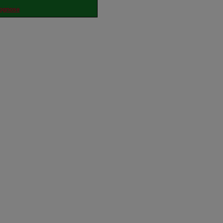
rognose