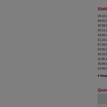
Stat
26.10.
08.02.
30.09.
03.12.
28.08.
31.10.
07.04.
03.05.
30.10.
11.06.
30.09.
23.08.
6 Sieg
Quot