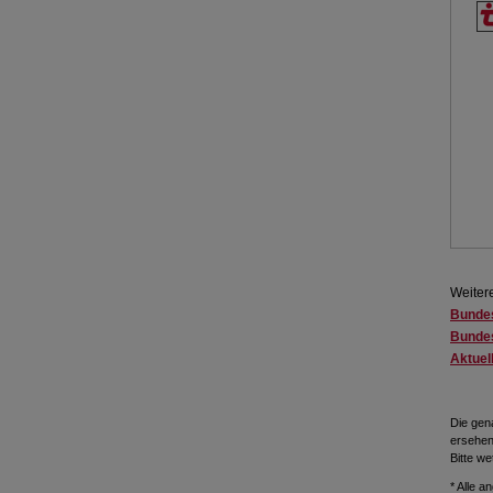
.
Weitere
Bundes
Bundes
Aktuel
Die gen
ersehen 
Bitte we
* Alle 