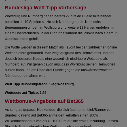
Bundesliga Wett Tipp Vorhersage
Wolfsburg und Nürnberg haben bereits 27 direkte Duelle miteinander
bestritten. In 10 Spielen setzte sich Nürnberg durch. Nur sechs
Begegnungen gingen an Wolfsburg und weitere 11 Partien endeten mit
einem Unentschieden. In der Hinrunde wurden die Punkte nach einem 1:1
Unentschieden geteilt.
Die Wölfe werden in diesem Match als Favorit bei den zahlreichen online
Wettanbietern gehandelt. Man zeigt aufgrund des Heimvorteils und des
deutlich besseren Kaders eine wesentlich niedrigere Wettquote als
Nürnberg auf. Wir gehen davon aus, dass Wolfsburg seinen Heimvorteil
nutzen kann und am Ende drei Punkte gegen die auswärtsschwachen
Nürnberger einfahren wird.
Wett Tipp Bundesligatrend: Sieg Wolfsburg
Wettquote auf Tipico: 1.65
Wettbonus-Angebote auf Bet365
Achtung aufgepasst! Neukunden, die sich über einen Link/Banner von
Bundesligatrend auf Bet365 anmelden, erhalten einen 100%
Willkommensbonus von bis zu 100 Euro auf die erste Einzahlung. Lassen
Sie sich diesen gigantischen Wettbonus nicht entgehen!