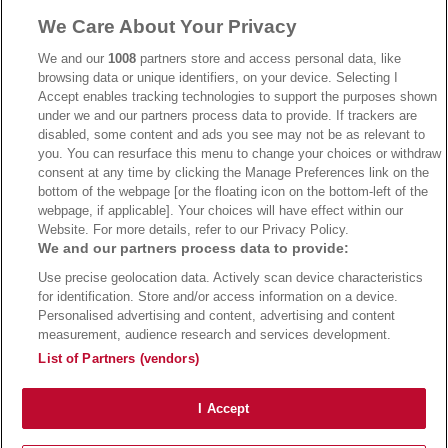
We Care About Your Privacy
→
AdmiralBet Bonus
→
AdmiralBet besuchen
We and our
1008
partners store and access personal data, like
browsing data or unique identifiers, on your device. Selecting I
Accept enables tracking technologies to support the purposes shown
under we and our partners process data to provide. If trackers are
→
Bwin Bonus
→
Bwin besuchen
disabled, some content and ads you see may not be as relevant to
you. You can resurface this menu to change your choices or withdraw
consent at any time by clicking the Manage Preferences link on the
bottom of the webpage [or the floating icon on the bottom-left of the
webpage, if applicable]. Your choices will have effect within our
Website. For more details, refer to our Privacy Policy.
We and our partners process data to provide:
Use precise geolocation data. Actively scan device characteristics
for identification. Store and/or access information on a device.
Personalised advertising and content, advertising and content
measurement, audience research and services development.
Suchtrisiken, Glücksspiel kann süchtig machen - Hilfe finden Sie auf
buwei.de
List of Partners (vendors)
Alle Anbieter auf dieser Webseite sind offiziell in Deutschland
lizenziert
und
werden von der
Gemeinsamen Glücksspielbehörde der Länder
reguliert
Copyright 2002-2026
Bundesligatrend Fussball Bundesliga Tipps
- 18+ Spiele mit
I Accept
Verantwortung!
Impressum
|
Datenschutz
|
Cookie Richtlinie