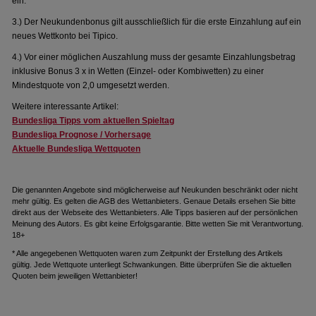
ein.
3.) Der Neukundenbonus gilt ausschließlich für die erste Einzahlung auf ein
neues Wettkonto bei Tipico.
4.) Vor einer möglichen Auszahlung muss der gesamte Einzahlungsbetrag
inklusive Bonus 3 x in Wetten (Einzel- oder Kombiwetten) zu einer
Mindestquote von 2,0 umgesetzt werden.
Weitere interessante Artikel:
Bundesliga Tipps vom aktuellen Spieltag
Bundesliga Prognose / Vorhersage
Aktuelle Bundesliga Wettquoten
Die genannten Angebote sind möglicherweise auf Neukunden beschränkt oder nicht
mehr gültig. Es gelten die AGB des Wettanbieters. Genaue Details ersehen Sie bitte
direkt aus der Webseite des Wettanbieters. Alle Tipps basieren auf der persönlichen
Meinung des Autors. Es gibt keine Erfolgsgarantie. Bitte wetten Sie mit Verantwortung.
18+
* Alle angegebenen Wettquoten waren zum Zeitpunkt der Erstellung des Artikels
gültig. Jede Wettquote unterliegt Schwankungen. Bitte überprüfen Sie die aktuellen
Quoten beim jeweiligen Wettanbieter!