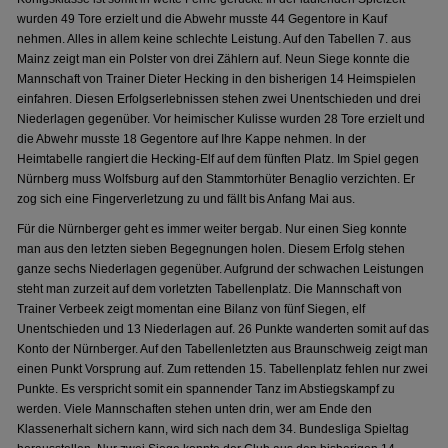
wurden 49 Tore erzielt und die Abwehr musste 44 Gegentore in Kauf
nehmen. Alles in allem keine schlechte Leistung. Auf den Tabellen 7. aus
Mainz zeigt man ein Polster von drei Zählern auf. Neun Siege konnte die
Mannschaft von Trainer Dieter Hecking in den bisherigen 14 Heimspielen
einfahren. Diesen Erfolgserlebnissen stehen zwei Unentschieden und drei
Niederlagen gegenüber. Vor heimischer Kulisse wurden 28 Tore erzielt und
die Abwehr musste 18 Gegentore auf Ihre Kappe nehmen. In der
Heimtabelle rangiert die Hecking-Elf auf dem fünften Platz. Im Spiel gegen
Nürnberg muss Wolfsburg auf den Stammtorhüter Benaglio verzichten. Er
zog sich eine Fingerverletzung zu und fällt bis Anfang Mai aus.
Für die Nürnberger geht es immer weiter bergab. Nur einen Sieg konnte
man aus den letzten sieben Begegnungen holen. Diesem Erfolg stehen
ganze sechs Niederlagen gegenüber. Aufgrund der schwachen Leistungen
steht man zurzeit auf dem vorletzten Tabellenplatz. Die Mannschaft von
Trainer Verbeek zeigt momentan eine Bilanz von fünf Siegen, elf
Unentschieden und 13 Niederlagen auf. 26 Punkte wanderten somit auf das
Konto der Nürnberger. Auf den Tabellenletzten aus Braunschweig zeigt man
einen Punkt Vorsprung auf. Zum rettenden 15. Tabellenplatz fehlen nur zwei
Punkte. Es verspricht somit ein spannender Tanz im Abstiegskampf zu
werden. Viele Mannschaften stehen unten drin, wer am Ende den
Klassenerhalt sichern kann, wird sich nach dem 34. Bundesliga Spieltag