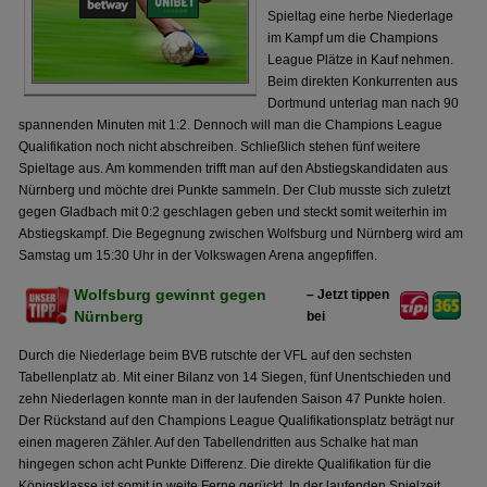
Spieltag eine herbe Niederlage
im Kampf um die Champions
League Plätze in Kauf nehmen.
Beim direkten Konkurrenten aus
Dortmund unterlag man nach 90
spannenden Minuten mit 1:2. Dennoch will man die Champions League
Qualifikation noch nicht abschreiben. Schließlich stehen fünf weitere
Spieltage aus. Am kommenden trifft man auf den Abstiegskandidaten aus
Nürnberg und möchte drei Punkte sammeln. Der Club musste sich zuletzt
gegen Gladbach mit 0:2 geschlagen geben und steckt somit weiterhin im
Abstiegskampf. Die Begegnung zwischen Wolfsburg und Nürnberg wird am
Samstag um 15:30 Uhr in der Volkswagen Arena angepfiffen.
Wolfsburg gewinnt gegen
– Jetzt tippen
Nürnberg
bei
Durch die Niederlage beim BVB rutschte der VFL auf den sechsten
Tabellenplatz ab. Mit einer Bilanz von 14 Siegen, fünf Unentschieden und
zehn Niederlagen konnte man in der laufenden Saison 47 Punkte holen.
Der Rückstand auf den Champions League Qualifikationsplatz beträgt nur
einen mageren Zähler. Auf den Tabellendritten aus Schalke hat man
hingegen schon acht Punkte Differenz. Die direkte Qualifikation für die
Königsklasse ist somit in weite Ferne gerückt. In der laufenden Spielzeit