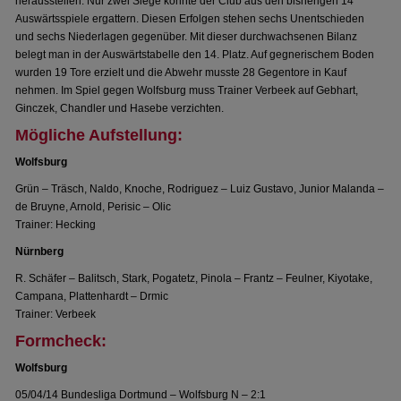
herausstellen. Nur zwei Siege konnte der Club aus den bisherigen 14
Auswärtsspiele ergattern. Diesen Erfolgen stehen sechs Unentschieden
und sechs Niederlagen gegenüber. Mit dieser durchwachsenen Bilanz
belegt man in der Auswärtstabelle den 14. Platz. Auf gegnerischem Boden
wurden 19 Tore erzielt und die Abwehr musste 28 Gegentore in Kauf
nehmen. Im Spiel gegen Wolfsburg muss Trainer Verbeek auf Gebhart,
Ginczek, Chandler und Hasebe verzichten.
Mögliche Aufstellung:
Wolfsburg
Grün – Träsch, Naldo, Knoche, Rodriguez – Luiz Gustavo, Junior Malanda –
de Bruyne, Arnold, Perisic – Olic
Trainer: Hecking
Nürnberg
R. Schäfer – Balitsch, Stark, Pogatetz, Pinola – Frantz – Feulner, Kiyotake,
Campana, Plattenhardt – Drmic
Trainer: Verbeek
Formcheck:
Wolfsburg
05/04/14 Bundesliga Dortmund – Wolfsburg N – 2:1