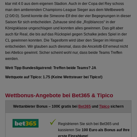
klar mit 4:0 aus dem eigenen Stadion. Auch in der Copa del Rey schoss
man den amtierenden Champions-League Sieger aus dem Wettbewerb
(2:0/0:0). Somit konnte die Simeone-Elf drei der vier Begegnungen in dieser
Saison für sich entscheiden. Zuhause sind die „Rojiblancos“ in der
Königsklasse ungeschlagen und konnten alles gewinnen. Das gilt aber
auch für Real, die bis auf das Rückspiel gegen Schalke jedes Spiel in der
CL gewinnen konnten. Die Tagesform wird über den Sieger im Hinspiel
entscheiden. Wir glauben auch diesmal, dass die Ancelotti-Elf erneut nicht
bei Atletico gewinnt. Sicher scheint wohl nur, dass beide Teams Treffen
werden.
Wett Tipp Bundesligatrend: Treffen beide Teams? JA
Wettquote auf Tipico: 1.75 (Keine Wettsteuer bei Tipico!)
Wettbonus-Angebote bei Bet365 & Tipico
Wettanbieter Bonus – 100€ gratis bei
Bet365
und
Tipico
sichern
Registrieren Sie sich bei Bet365 und
kassieren Sie
100 Euro als Bonus auf Ihre
erste Einzahlung
!