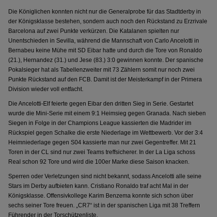
Die Königlichen konnten nicht nur die Generalprobe für das Stadtderby in
der Königsklasse bestehen, sondern auch noch den Rückstand zu Erzrivale
Barcelona auf zwei Punkte verkürzen. Die Katalanen spielten nur
Unentschieden in Sevilla, während die Mannschaft von Carlo Ancelotti in
Bernabeu keine Mühe mit SD Eibar hatte und durch die Tore von Ronaldo
(21.), Hernandez (31.) und Jese (83.) 3:0 gewinnen konnte. Der spanische
Pokalsieger hat als Tabellenzweiter mit 73 Zählern somit nur noch zwei
Punkte Rückstand auf den FCB. Damit ist der Meisterkampf in der Primera
Division wieder voll entfacht.
Die Ancelotti-Elf feierte gegen Eibar den dritten Sieg in Serie. Gestartet
wurde die Mini-Serie mit einem 9:1 Heimsieg gegen Granada. Nach sieben
Siegen in Folge in der Champions League kassierten die Madrider im
Rückspiel gegen Schalke die erste Niederlage im Wettbewerb. Vor der 3:4
Heimniederlage gegen S04 kassierte man nur zwei Gegentreffer. Mit 21
Toren in der CL sind nur zwei Teams treffsicherer. In der La Liga schoss
Real schon 92 Tore und wird die 100er Marke diese Saison knacken.
Sperren oder Verletzungen sind nicht bekannt, sodass Ancelotti alle seine
Stars im Derby aufbieten kann. Cristiano Ronaldo traf acht Mal in der
Königsklasse. Offensivkollege Karim Benzema konnte sich schon über
sechs seiner Tore freuen. „CR7“ ist in der spanischen Liga mit 38 Treffern
Führender in der Torschützenliste.