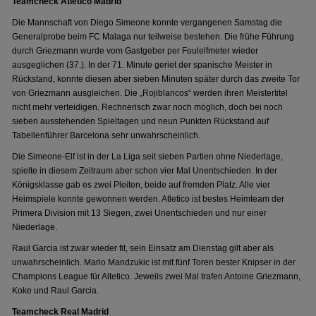
Teamcheck Atletico Madrid
Die Mannschaft von Diego Simeone konnte vergangenen Samstag die
Generalprobe beim FC Malaga nur teilweise bestehen. Die frühe Führung
durch Griezmann wurde vom Gastgeber per Foulelfmeter wieder
ausgeglichen (37.). In der 71. Minute geriet der spanische Meister in
Rückstand, konnte diesen aber sieben Minuten später durch das zweite Tor
von Griezmann ausgleichen. Die „Rojiblancos“ werden ihren Meistertitel
nicht mehr verteidigen. Rechnerisch zwar noch möglich, doch bei noch
sieben ausstehenden Spieltagen und neun Punkten Rückstand auf
Tabellenführer Barcelona sehr unwahrscheinlich.
Die Simeone-Elf ist in der La Liga seit sieben Partien ohne Niederlage,
spielte in diesem Zeitraum aber schon vier Mal Unentschieden. In der
Königsklasse gab es zwei Pleiten, beide auf fremden Platz. Alle vier
Heimspiele konnte gewonnen werden. Atletico ist bestes Heimteam der
Primera Division mit 13 Siegen, zwei Unentschieden und nur einer
Niederlage.
Raul Garcia ist zwar wieder fit, sein Einsatz am Dienstag gilt aber als
unwahrscheinlich. Mario Mandzukic ist mit fünf Toren bester Knipser in der
Champions League für Altetico. Jeweils zwei Mal trafen Antoine Griezmann,
Koke und Raul Garcia.
Teamcheck Real Madrid