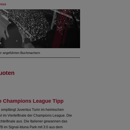
onus
hier angeführten Buchmachern
uoten
o Champions League Tipp
 empfängt Juventus Turin im heimischen
 im Viertelfinale der Champions League. Die
htelfinale aus. Die Italiener gewannen das
B im Signal-Iduna Park mit 3:0 aus dem