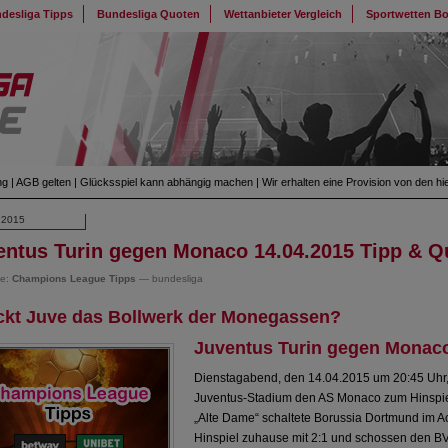
desliga Tipps
Bundesliga Quoten
Wettanbieter Vergleich
Sportwetten B
ung | AGB gelten | Glücksspiel kann abhängig machen | Wir erhalten eine Provision von den 
l 2015
entus Turin gegen Monaco 14.04.2015 Tipp & Q
ie:
Champions League Tipps
— bundesliga
kt Juve das Bollwerk der Monegassen?
Juventus Turin gegen Monac
Dienstagabend, den 14.04.2015 um 20:45 Uhr,
Juventus-Stadium den AS Monaco zum Hinspiel
„Alte Dame“ schaltete Borussia Dortmund im Ac
Hinspiel zuhause mit 2:1 und schossen den BV