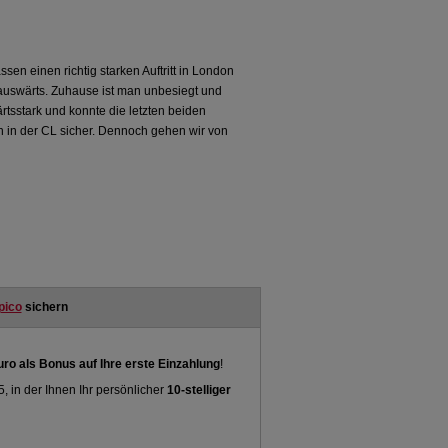
n einen richtig starken Auftritt in London
f auswärts. Zuhause ist man unbesiegt und
rtsstark und konnte die letzten beiden
en in der CL sicher. Dennoch gehen wir von
pico
sichern
ro als Bonus auf Ihre erste Einzahlung
!
, in der Ihnen Ihr persönlicher
10-stelliger