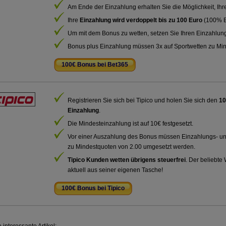
Am Ende der Einzahlung erhalten Sie die Möglichkeit, I
Ihre
Einzahlung wird verdoppelt bis zu 100 Euro
(100% B
Um mit dem Bonus zu wetten, setzen Sie Ihren Einzahlung
Bonus plus Einzahlung müssen 3x auf Sportwetten zu Mi
100€ Bonus bei Bet365
Registrieren Sie sich bei Tipico und holen Sie sich den
10
Einzahlung
.
Die Mindesteinzahlung ist auf 10€ festgesetzt.
Vor einer Auszahlung des Bonus müssen Einzahlungs- un
zu Mindestquoten von 2.00 umgesetzt werden.
Tipico Kunden wetten übrigens steuerfrei
. Der beliebte
aktuell aus seiner eigenen Tasche!
100€ Bonus bei Tipico