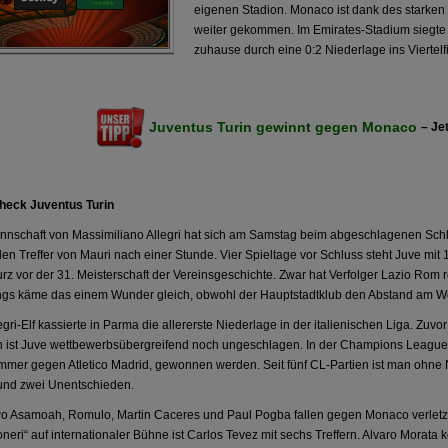
eigenen Stadion. Monaco ist dank des starken
weiter gekommen. Im Emirates-Stadium siegte m
zuhause durch eine 0:2 Niederlage ins Viertelf
Juventus Turin gewinnt gegen Monaco
– Jet
eck Juventus Turin
nnschaft von Massimiliano Allegri hat sich am Samstag beim abgeschlagenen Schluss
en Treffer von Mauri nach einer Stunde. Vier Spieltage vor Schluss steht Juve mit
urz vor der 31. Meisterschaft der Vereinsgeschichte. Zwar hat Verfolger Lazio Ro
ings käme das einem Wunder gleich, obwohl der Hauptstadtklub den Abstand am 
egri-Elf kassierte in Parma die allererste Niederlage in der italienischen Liga. Z
n ist Juve wettbewerbsübergreifend noch ungeschlagen. In der Champions League k
mmer gegen Atletico Madrid, gewonnen werden. Seit fünf CL-Partien ist man ohne N
und zwei Unentschieden.
 Asamoah, Romulo, Martin Caceres und Paul Pogba fallen gegen Monaco verletzu
neri“ auf internationaler Bühne ist Carlos Tevez mit sechs Treffern. Alvaro Morata 