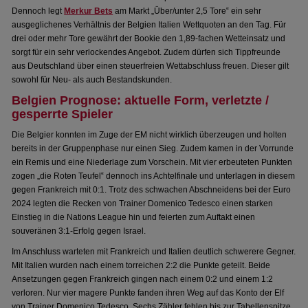
Dennoch legt
Merkur Bets
am Markt „Über/unter 2,5 Tore‟ ein sehr
ausgeglichenes Verhältnis der Belgien Italien Wettquoten an den Tag. Für
drei oder mehr Tore gewährt der Bookie den 1,89-fachen Wetteinsatz und
sorgt für ein sehr verlockendes Angebot. Zudem dürfen sich Tippfreunde
aus Deutschland über einen steuerfreien Wettabschluss freuen. Dieser gilt
sowohl für Neu- als auch Bestandskunden.
Belgien Prognose: aktuelle Form, verletzte /
gesperrte Spieler
Die Belgier konnten im Zuge der EM nicht wirklich überzeugen und holten
bereits in der Gruppenphase nur einen Sieg. Zudem kamen in der Vorrunde
ein Remis und eine Niederlage zum Vorschein. Mit vier erbeuteten Punkten
zogen „die Roten Teufel‟ dennoch ins Achtelfinale und unterlagen in diesem
gegen Frankreich mit 0:1. Trotz des schwachen Abschneidens bei der Euro
2024 legten die Recken von Trainer Domenico Tedesco einen starken
Einstieg in die Nations League hin und feierten zum Auftakt einen
souveränen 3:1-Erfolg gegen Israel.
Im Anschluss warteten mit Frankreich und Italien deutlich schwerere Gegner.
Mit Italien wurden nach einem torreichen 2:2 die Punkte geteilt. Beide
Ansetzungen gegen Frankreich gingen nach einem 0:2 und einem 1:2
verloren. Nur vier magere Punkte fanden ihren Weg auf das Konto der Elf
von Trainer Domenico Tedesco. Sechs Zähler fehlen bis zur Tabellenspitze.