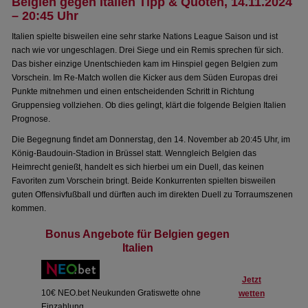
Belgien gegen Italien Tipp & Quoten, 14.11.2024
– 20:45 Uhr
Italien spielte bisweilen eine sehr starke Nations League Saison und ist
nach wie vor ungeschlagen. Drei Siege und ein Remis sprechen für sich.
Das bisher einzige Unentschieden kam im Hinspiel gegen Belgien zum
Vorschein. Im Re-Match wollen die Kicker aus dem Süden Europas drei
Punkte mitnehmen und einen entscheidenden Schritt in Richtung
Gruppensieg vollziehen. Ob dies gelingt, klärt die folgende Belgien Italien
Prognose.
Die Begegnung findet am Donnerstag, den 14. November ab 20:45 Uhr, im
König-Baudouin-Stadion in Brüssel statt. Wenngleich Belgien das
Heimrecht genießt, handelt es sich hierbei um ein Duell, das keinen
Favoriten zum Vorschein bringt. Beide Konkurrenten spielten bisweilen
guten Offensivfußball und dürften auch im direkten Duell zu Torraumszenen
kommen.
Bonus Angebote für Belgien gegen
Italien
Jetzt
10€ NEO.bet Neukunden Gratiswette ohne
wetten
Einzahlung