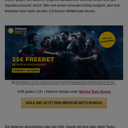
Squadra Azzurra‟ durch. Wer von einem erneuten Erfolg ausgeht, darf sich
teilweise über mehr als den 2,8-fachen Wetteinsatz freuen.
AGB gelten | 18+ | Nähere Details unter
Merkur Bets Bonus
HOLE DIR JETZT DEN MERKUR BETS BONUS!
Die Italiener absolvierten alle vier UNL-Spiele mit drei oder mehr Toren.