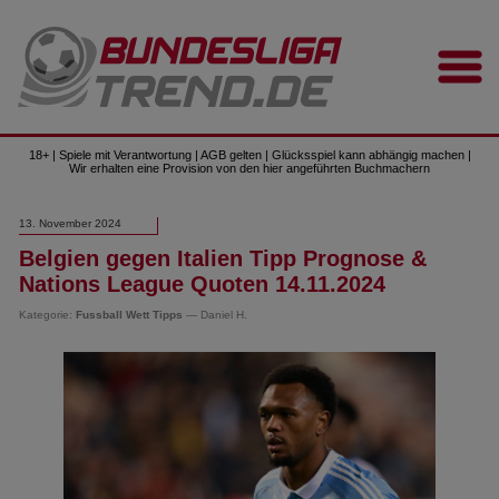
18+ | Spiele mit Verantwortung | AGB gelten | Glücksspiel kann abhängig machen |
Wir erhalten eine Provision von den hier angeführten Buchmachern
13. November 2024
Belgien gegen Italien Tipp Prognose &
Nations League Quoten 14.11.2024
Kategorie:
Fussball Wett Tipps
— Daniel H.