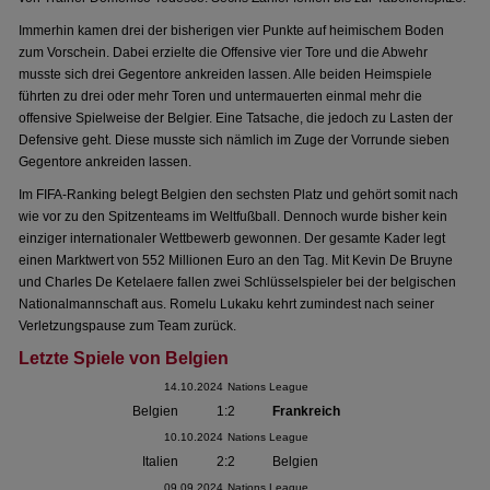
Immerhin kamen drei der bisherigen vier Punkte auf heimischem Boden
zum Vorschein. Dabei erzielte die Offensive vier Tore und die Abwehr
musste sich drei Gegentore ankreiden lassen. Alle beiden Heimspiele
führten zu drei oder mehr Toren und untermauerten einmal mehr die
offensive Spielweise der Belgier. Eine Tatsache, die jedoch zu Lasten der
Defensive geht. Diese musste sich nämlich im Zuge der Vorrunde sieben
Gegentore ankreiden lassen.
Im FIFA-Ranking belegt Belgien den sechsten Platz und gehört somit nach
wie vor zu den Spitzenteams im Weltfußball. Dennoch wurde bisher kein
einziger internationaler Wettbewerb gewonnen. Der gesamte Kader legt
einen Marktwert von 552 Millionen Euro an den Tag. Mit Kevin De Bruyne
und Charles De Ketelaere fallen zwei Schlüsselspieler bei der belgischen
Nationalmannschaft aus. Romelu Lukaku kehrt zumindest nach seiner
Verletzungspause zum Team zurück.
Letzte Spiele von Belgien
14.10.2024
Nations League
Belgien
1:2
Frankreich
10.10.2024
Nations League
Italien
2:2
Belgien
09.09.2024
Nations League