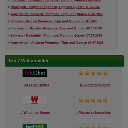
»
Norwegen - England Prognose, Tipp und Quoten 11.7.2026.
»
Argentinien - Schweiz Prognose, Tipp und Quoten 12.07.2026
»
Spanien - Belgien Prognose, Tipp und Quoten, 10.07.2026
»
Frankreich - Marokko Prognose, Tipp und Quoten 09.07.2026
»
Schweiz - Kolumbien Prognose, Tipp und Quoten 07.07.2026
»
Argentinien - Ägypten Prognose, Tipp und Quoten 07.07.2026
Top 7 Wettanbieter
→
NEO.bet Bonus
→
NEO.bet besuchen
→
Winamax Bonus
→
Winamax besuchen