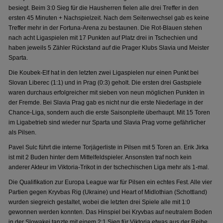
besiegt. Beim 3:0 Sieg für die Hausherren fielen alle drei Treffer in den
ersten 45 Minuten + Nachspielzeit. Nach dem Seitenwechsel gab es keine
Treffer mehr in der Fortuna-Arena zu bestaunen. Die Rot-Blauen stehen
nach acht Ligaspielen mit 17 Punkten auf Platz drei in Tschechien und
haben jeweils 5 Zähler Rückstand auf die Prager Klubs Slavia und Meister
Sparta.
Die Koubek-Elf hat in den letzten zwei Ligaspielen nur einen Punkt bei
Slovan Liberec (1:1) und in Prag (0:3) geholt. Die ersten drei Gastspiele
waren durchaus erfolgreicher mit sieben von neun möglichen Punkten in
der Fremde. Bei Slavia Prag gab es nicht nur die erste Niederlage in der
Chance-Liga, sondern auch die erste Saisonpleite überhaupt. Mit 15 Toren
im Ligabetrieb sind wieder nur Sparta und Slavia Prag vorne gefährlicher
als Pilsen.
Pavel Sulc führt die interne Torjägerliste in Pilsen mit 5 Toren an. Erik Jirka
ist mit 2 Buden hinter dem Mittelfeldspieler. Ansonsten traf noch kein
anderer Akteur im Viktoria-Trikot in der tschechischen Liga mehr als 1-mal.
Die Qualifikation zur Europa League war für Pilsen ein echtes Fest. Alle vier
Partien gegen Kryvbas Rig (Ukraine) und Heart of Midlothian (Schottland)
wurden siegreich gestaltet, wobei die letzten drei Spiele alle mit 1:0
gewonnen werden konnten. Das Hinspiel bei Kryvbas auf neutralem Boden
in der Slowakei tanzte mit einem 2:1 Sieg für Viktoria etwas aus der Reihe.