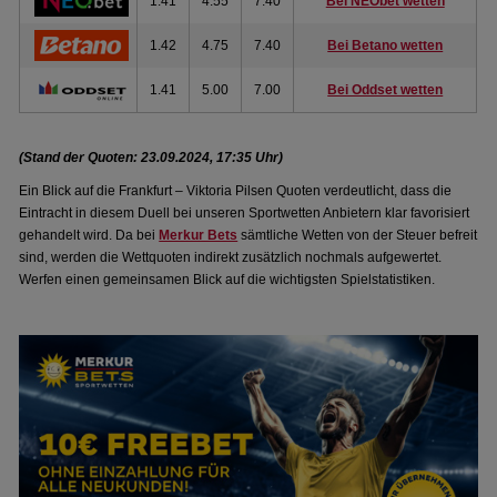
1.41
4.55
7.40
Bei NEObet wetten
1.42
4.75
7.40
Bei Betano wetten
1.41
5.00
7.00
Bei Oddset wetten
(Stand der Quoten: 23.09.2024, 17:35 Uhr)
Ein Blick auf die Frankfurt – Viktoria Pilsen Quoten verdeutlicht, dass die
Eintracht in diesem Duell bei unseren Sportwetten Anbietern klar favorisiert
gehandelt wird. Da bei
Merkur Bets
sämtliche Wetten von der Steuer befreit
sind, werden die Wettquoten indirekt zusätzlich nochmals aufgewertet.
Werfen einen gemeinsamen Blick auf die wichtigsten Spielstatistiken.