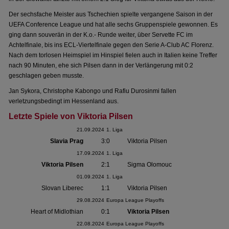
Der sechsfache Meister aus Tschechien spielte vergangene Saison in der
UEFA Conference League und hat alle sechs Gruppenspiele gewonnen. Es
ging dann souverän in der K.o.- Runde weiter, über Servette FC im
Achtelfinale, bis ins ECL-Viertelfinale gegen den Serie A-Club AC Florenz.
Nach dem torlosen Heimspiel im Hinspiel fielen auch in Italien keine Treffer
nach 90 Minuten, ehe sich Pilsen dann in der Verlängerung mit 0:2
geschlagen geben musste.
Jan Sykora, Christophe Kabongo und Rafiu Durosinmi fallen
verletzungsbedingt im Hessenland aus.
Letzte Spiele von Viktoria Pilsen
21.09.2024
1. Liga
Slavia Prag
3:0
Viktoria Pilsen
17.09.2024
1. Liga
Viktoria Pilsen
2:1
Sigma Olomouc
01.09.2024
1. Liga
Slovan Liberec
1:1
Viktoria Pilsen
29.08.2024
Europa League Playoffs
Heart of Midlothian
0:1
Viktoria Pilsen
22.08.2024
Europa League Playoffs