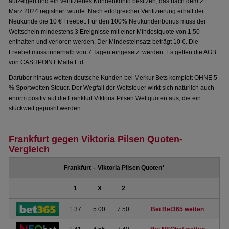
aufzeigen und ein verifiziertes Kundenkonto besitzen, das nach dem 21.
März 2024 registriert wurde. Nach erfolgreicher Verifizierung erhält der
Neukunde die 10 € Freebet. Für den 100% Neukundenbonus muss der
Wettschein mindestens 3 Ereignisse mit einer Mindestquote von 1,50
enthalten und verloren werden. Der Mindesteinsatz beträgt 10 €. Die
Freebet muss innerhalb von 7 Tagen eingesetzt werden. Es gelten die AGB
von CASHPOINT Malta Ltd.
Darüber hinaus wetten deutsche Kunden bei Merkur Bets komplett OHNE 5
% Sportwetten Steuer. Der Wegfall der Wettsteuer wirkt sich natürlich auch
enorm positiv auf die Frankfurt Viktoria Pilsen Wettquoten aus, die ein
stückweit gepusht werden.
Frankfurt gegen Viktoria Pilsen Quoten-
Vergleich
Frankfurt – Viktoria Pilsen Quoten*
1
X
2
1.37
5.00
7.50
Bei Bet365 wetten