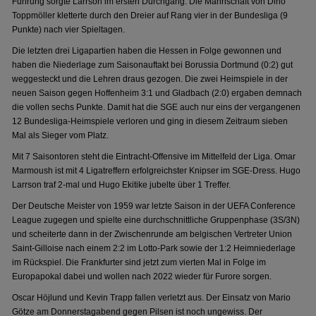
Führung sorgte Larrson im ersten Durchgang. Die Mannschaft von Dino
Toppmöller kletterte durch den Dreier auf Rang vier in der Bundesliga (9
Punkte) nach vier Spieltagen.
Die letzten drei Ligapartien haben die Hessen in Folge gewonnen und
haben die Niederlage zum Saisonauftakt bei Borussia Dortmund (0:2) gut
weggesteckt und die Lehren draus gezogen. Die zwei Heimspiele in der
neuen Saison gegen Hoffenheim 3:1 und Gladbach (2:0) ergaben demnach
die vollen sechs Punkte. Damit hat die SGE auch nur eins der vergangenen
12 Bundesliga-Heimspiele verloren und ging in diesem Zeitraum sieben
Mal als Sieger vom Platz.
Mit 7 Saisontoren steht die Eintracht-Offensive im Mittelfeld der Liga. Omar
Marmoush ist mit 4 Ligatreffern erfolgreichster Knipser im SGE-Dress. Hugo
Larrson traf 2-mal und Hugo Ekitike jubelte über 1 Treffer.
Der Deutsche Meister von 1959 war letzte Saison in der UEFA Conference
League zugegen und spielte eine durchschnittliche Gruppenphase (3S/3N)
und scheiterte dann in der Zwischenrunde am belgischen Vertreter Union
Saint-Gilloise nach einem 2:2 im Lotto-Park sowie der 1:2 Heimniederlage
im Rückspiel. Die Frankfurter sind jetzt zum vierten Mal in Folge im
Europapokal dabei und wollen nach 2022 wieder für Furore sorgen.
Oscar Höjlund und Kevin Trapp fallen verletzt aus. Der Einsatz von Mario
Götze am Donnerstagabend gegen Pilsen ist noch ungewiss. Der