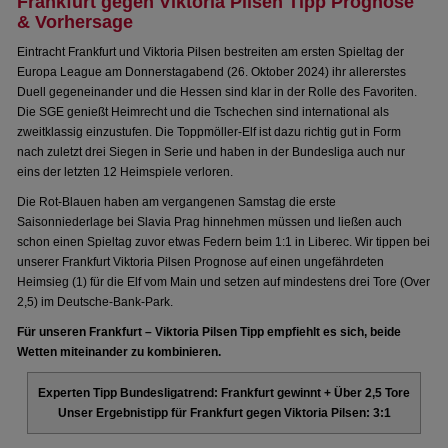
Frankfurt gegen Viktoria Pilsen Tipp Prognose
& Vorhersage
Eintracht Frankfurt und Viktoria Pilsen bestreiten am ersten Spieltag der
Europa League am Donnerstagabend (26. Oktober 2024) ihr allererstes
Duell gegeneinander und die Hessen sind klar in der Rolle des Favoriten.
Die SGE genießt Heimrecht und die Tschechen sind international als
zweitklassig einzustufen. Die Toppmöller-Elf ist dazu richtig gut in Form
nach zuletzt drei Siegen in Serie und haben in der Bundesliga auch nur
eins der letzten 12 Heimspiele verloren.
Die Rot-Blauen haben am vergangenen Samstag die erste
Saisonniederlage bei Slavia Prag hinnehmen müssen und ließen auch
schon einen Spieltag zuvor etwas Federn beim 1:1 in Liberec. Wir tippen bei
unserer Frankfurt Viktoria Pilsen Prognose auf einen ungefährdeten
Heimsieg (1) für die Elf vom Main und setzen auf mindestens drei Tore (Over
2,5) im Deutsche-Bank-Park.
Für unseren Frankfurt – Viktoria Pilsen Tipp empfiehlt es sich, beide
Wetten miteinander zu kombinieren.
Experten Tipp Bundesligatrend: Frankfurt gewinnt + Über 2,5 Tore
Unser Ergebnistipp für Frankfurt gegen Viktoria Pilsen: 3:1