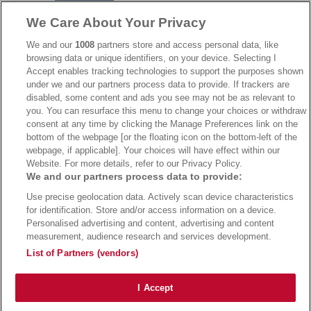
We Care About Your Privacy
→
AdmiralBet Bonus
→
AdmiralBet besuchen
We and our
1008
partners store and access personal data, like
browsing data or unique identifiers, on your device. Selecting I
Accept enables tracking technologies to support the purposes shown
under we and our partners process data to provide. If trackers are
→
Bwin Bonus
→
Bwin besuchen
disabled, some content and ads you see may not be as relevant to
you. You can resurface this menu to change your choices or withdraw
consent at any time by clicking the Manage Preferences link on the
bottom of the webpage [or the floating icon on the bottom-left of the
webpage, if applicable]. Your choices will have effect within our
Website. For more details, refer to our Privacy Policy.
We and our partners process data to provide:
Use precise geolocation data. Actively scan device characteristics
for identification. Store and/or access information on a device.
Personalised advertising and content, advertising and content
measurement, audience research and services development.
Suchtrisiken, Glücksspiel kann süchtig machen - Hilfe finden Sie auf
buwei.de
List of Partners (vendors)
Alle Anbieter auf dieser Webseite sind offiziell in Deutschland
lizenziert
und
werden von der
Gemeinsamen Glücksspielbehörde der Länder
reguliert
Copyright 2002-2026
Bundesligatrend Fussball Bundesliga Tipps
- 18+ Spiele mit
I Accept
Verantwortung!
Impressum
|
Datenschutz
|
Cookie Richtlinie