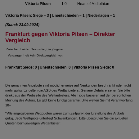
Viktoria Pilsen
1:0
Heart of Midlothian
Viktoria Pilsen: Siege – 3 | Unentschieden – 1 | Niederlagen – 1
(Stand: 23.09.2024)
Frankfurt gegen Viktoria Pilsen – Direkter
Vergleich
Zwischen beiden Teams liegt in jüngster
Vergangenheit kein Direktvergleich vor.
Frankfurt Siege: 0 | Unentschieden: 0 | Viktoria Pilsen Siege: 0
Die genannten Angebote sind möglicherweise auf Neukunden beschränkt oder nicht
mehr gültig. Es gelten die AGB des Wettanbieters. Genaue Details ersehen Sie bitte
direkt aus der Webseite des Wettanbieters. Alle Tipps basieren auf der persönlichen
Meinung des Autors. Es gibt keine Erfolgsgarantie. Bitte wetten Sie mit Verantwortung.
18+
* Alle angegebenen Wettquoten waren zum Zeitpunkt der Erstellung des Artikels
gültig. Jede Wettquote unterliegt Schwankungen. Bitte überprüfen Sie die aktuellen
Quoten beim jeweiligen Wettanbieter!