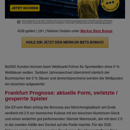
AGB gelten | 18+ | Nähere Details unter
Merkur Bets Bonus
HOLE DIR JETZT DEN MERKUR BETS BONUS!
Bet365 Kunden können beim Weltmarkt Führer für Sportwetten ohne 5 %
Wettsteuer wetten. Seitdem Jahreswechsel übernimmt nämlich der
Buchmacher die 5 % Steuer und dementsprechend werden die Wettquoten
ein bisschen aufgewertet.
Frankfurt Prognose: aktuelle Form, verletzte /
gesperrte Spieler
Die Elf vom Main schlug die Borussia aus Mönchengladbach am Ende
verdient mit 2:0 vor heimischer Kulisse mit ein bisschen Aluminium-Glück
und einen weiterhin gut performenden Stürmer Marmoush, der mit dem 2:0
in der zweiten Hälfte den Deckel auf die Partie machte. Für die SGE-