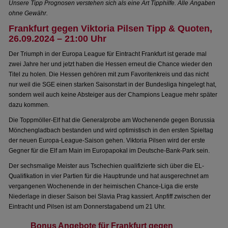
Unsere Tipp Prognosen verstehen sich als eine Art Tipphilfe. Alle Angaben
ohne Gewähr.
Frankfurt gegen Viktoria Pilsen Tipp & Quoten,
26.09.2024 – 21:00 Uhr
Der Triumph in der Europa League für Eintracht Frankfurt ist gerade mal
zwei Jahre her und jetzt haben die Hessen erneut die Chance wieder den
Titel zu holen. Die Hessen gehören mit zum Favoritenkreis und das nicht
nur weil die SGE einen starken Saisonstart in der Bundesliga hingelegt hat,
sondern weil auch keine Absteiger aus der Champions League mehr später
dazu kommen.
Die Toppmöller-Elf hat die Generalprobe am Wochenende gegen Borussia
Mönchengladbach bestanden und wird optimistisch in den ersten Spieltag
der neuen Europa-League-Saison gehen. Viktoria Pilsen wird der erste
Gegner für die Elf am Main im Europapokal im Deutsche-Bank-Park sein.
Der sechsmalige Meister aus Tschechien qualifizierte sich über die EL-
Qualifikation in vier Partien für die Hauptrunde und hat ausgerechnet am
vergangenen Wochenende in der heimischen Chance-Liga die erste
Niederlage in dieser Saison bei Slavia Prag kassiert. Anpfiff zwischen der
Eintracht und Pilsen ist am Donnerstagabend um 21 Uhr.
Bonus Angebote für Frankfurt gegen