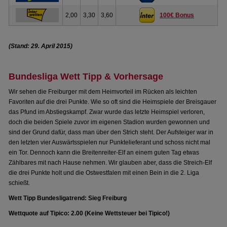
2,00
3,30
3,60
100€ Bonus
(Stand: 29. April 2015)
Bundesliga Wett Tipp & Vorhersage
Wir sehen die Freiburger mit dem Heimvorteil im Rücken als leichten
Favoriten auf die drei Punkte. Wie so oft sind die Heimspiele der Breisgauer
das Pfund im Abstiegskampf. Zwar wurde das letzte Heimspiel verloren,
doch die beiden Spiele zuvor im eigenen Stadion wurden gewonnen und
sind der Grund dafür, dass man über den Strich steht. Der Aufsteiger war in
den letzten vier Auswärtsspielen nur Punktelieferant und schoss nicht mal
ein Tor. Dennoch kann die Breitenreiter-Elf an einem guten Tag etwas
Zählbares mit nach Hause nehmen. Wir glauben aber, dass die Streich-Elf
die drei Punkte holt und die Ostwestfalen mit einen Bein in die 2. Liga
schießt.
Wett Tipp Bundesligatrend: Sieg Freiburg
Wettquote auf Tipico: 2.00 (Keine Wettsteuer bei Tipico!)