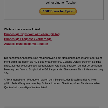
seiner eigenen Tasche!
100€ Bonus bei Tipico
.
Weitere interessante Artikel:
Bundesliga Tipps vom aktuellen Spieltag
Bundesliga Prognose / Vorhersage
Aktuelle Bundesliga Wettquoten
Die genannten Angebote sind möglicherweise auf Neukunden beschränkt oder nicht
mehr gültig. Es gelten die AGB des Wettanbieters. Genaue Details ersehen Sie bitte
direkt aus der Webseite des Wettanbieters. Alle Tipps basieren auf der persönlichen
Meinung des Autors. Es gibt keine Erfolgsgarantie. Bitte wetten Sie mit Verantwortung.
18+
* Alle angegebenen Wettquoten waren zum Zeitpunkt der Erstellung des Artikels
gültig. Jede Wettquote unterliegt Schwankungen. Bitte überprüfen Sie die aktuellen
Quoten beim jeweiligen Wettanbieter!