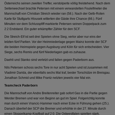
Österreichs seinen zweiten Treffer, verstolperte völlig freistehend. Nach dem
Seitenwechsel brachte Petersen mit einem verwandelten Foulelfmeter die
Mannschaft von Christian Streich wieder ran (58.). Nach der Gelb-Roten
Karte für Stuttgarts Hlousek witterten die Gäste ihre Chance (66.). Fünf
Minuten vor dem Schlusspfiff markierte Petersen seinen Doppelpack zum
2:2 Endstand. Ein guter erkämpfter Zähler für den SCF.
Die Streich-Elf ist seit drei Spielen ohne Sieg, verlor aber nur eins der
letzten fünf Partien. Vor der Heimniederlage gegen Mainz konnte der SCF
die beiden Heimspiele gegen Augsburg und Köln für sich entscheiden. Vier
Siege, sechs Remis und fünf Niederlagen gab es zuhause.
Daehli und Stanko sind verletzt und fallen gegen Paderborn aus.
Nils Petersen schoss sechs Tore in nur acht Spielen und ist zusammen mit
Vladimir Darida, der ebenfalls sechs Mal traf, bester Torschütze im Breisgau.
Jonathan Schmid und Mike Frantz netzten jeweils vier Mal ein.
Teamcheck Paderborn
Die Mannschaft von Andre Breitenreiter gab sofort Gas in die Partie gegen
Werder Bremen und war von Beginn an gut im Spiel. Folgerichtig konnte
man durch einen Vrancic-Hammer nach einer Ecke in Führung gehen (25.).
Danach überlief der SCP die Bremer und erhöhte in der 27. Minute durch
einen Stoppelkamp-Kopfball auf 2:0. Die Ostwestfalen spielten stark,