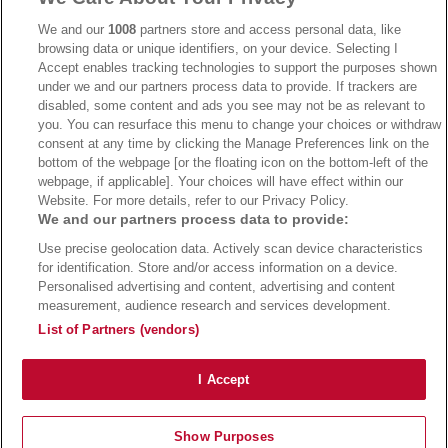
We and our
1008
partners store and access personal data, like
browsing data or unique identifiers, on your device. Selecting I
Accept enables tracking technologies to support the purposes shown
under we and our partners process data to provide. If trackers are
→
Bwin Bonus
→
Bwin besuchen
disabled, some content and ads you see may not be as relevant to
you. You can resurface this menu to change your choices or withdraw
consent at any time by clicking the Manage Preferences link on the
bottom of the webpage [or the floating icon on the bottom-left of the
webpage, if applicable]. Your choices will have effect within our
Website. For more details, refer to our Privacy Policy.
We and our partners process data to provide:
Use precise geolocation data. Actively scan device characteristics
for identification. Store and/or access information on a device.
Personalised advertising and content, advertising and content
measurement, audience research and services development.
Suchtrisiken, Glücksspiel kann süchtig machen - Hilfe finden Sie auf
buwei.de
List of Partners (vendors)
Alle Anbieter auf dieser Webseite sind offiziell in Deutschland
lizenziert
und
werden von der
Gemeinsamen Glücksspielbehörde der Länder
reguliert
Copyright 2002-2026
Bundesligatrend Fussball Bundesliga Tipps
- 18+ Spiele mit
I Accept
Verantwortung!
Impressum
|
Datenschutz
|
Cookie Richtlinie
Show Purposes