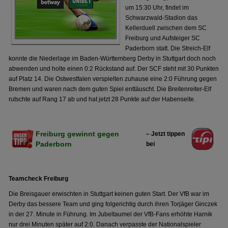
um 15:30 Uhr, findet im
Schwarzwald-Stadion das
Kellerduell zwischen dem SC
Freiburg und Aufsteiger SC
Paderborn statt. Die Streich-Elf
konnte die Niederlage im Baden-Württemberg Derby in Stuttgart doch noch
abwenden und holte einen 0:2 Rückstand auf. Der SCF steht mit 30 Punkten
auf Platz 14. Die Ostwestfalen verspielten zuhause eine 2:0 Führung gegen
Bremen und waren nach dem guten Spiel enttäuscht. Die Breitenreiter-Elf
rutschte auf Rang 17 ab und hat jetzt 28 Punkte auf der Habenseite.
Freiburg gewinnt gegen
– Jetzt tippen
Paderborn
bei
Teamcheck Freiburg
Die Breisgauer erwischten in Stuttgart keinen guten Start. Der VfB war im
Derby das bessere Team und ging folgerichtig durch ihren Torjäger Ginczek
in der 27. Minute in Führung. Im Jubeltaumel der VfB-Fans erhöhte Harnik
nur drei Minuten später auf 2:0. Danach verpasste der Nationalspieler