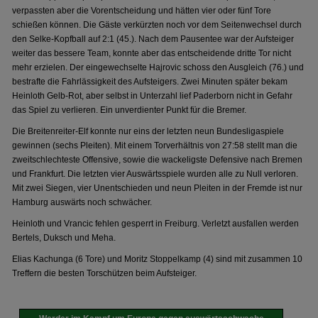
verpassten aber die Vorentscheidung und hätten vier oder fünf Tore
schießen können. Die Gäste verkürzten noch vor dem Seitenwechsel durch
den Selke-Kopfball auf 2:1 (45.). Nach dem Pausentee war der Aufsteiger
weiter das bessere Team, konnte aber das entscheidende dritte Tor nicht
mehr erzielen. Der eingewechselte Hajrovic schoss den Ausgleich (76.) und
bestrafte die Fahrlässigkeit des Aufsteigers. Zwei Minuten später bekam
Heinloth Gelb-Rot, aber selbst in Unterzahl lief Paderborn nicht in Gefahr
das Spiel zu verlieren. Ein unverdienter Punkt für die Bremer.
Die Breitenreiter-Elf konnte nur eins der letzten neun Bundesligaspiele
gewinnen (sechs Pleiten). Mit einem Torverhältnis von 27:58 stellt man die
zweitschlechteste Offensive, sowie die wackeligste Defensive nach Bremen
und Frankfurt. Die letzten vier Auswärtsspiele wurden alle zu Null verloren.
Mit zwei Siegen, vier Unentschieden und neun Pleiten in der Fremde ist nur
Hamburg auswärts noch schwächer.
Heinloth und Vrancic fehlen gesperrt in Freiburg. Verletzt ausfallen werden
Bertels, Duksch und Meha.
Elias Kachunga (6 Tore) und Moritz Stoppelkamp (4) sind mit zusammen 10
Treffern die besten Torschützen beim Aufsteiger.