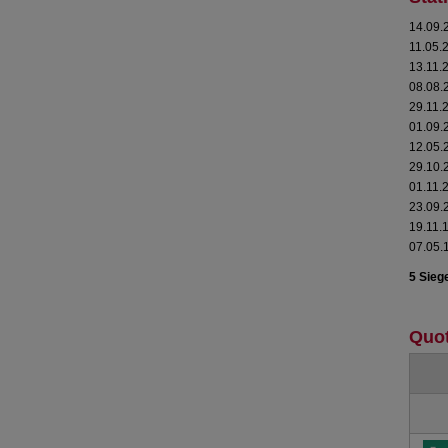
14.09.
11.05.
13.11.
08.08.
29.11.
01.09.
12.05.
29.10.
01.11.
23.09.
19.11.
07.05.
5 Sieg
Quot