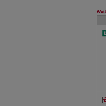
Wett
.