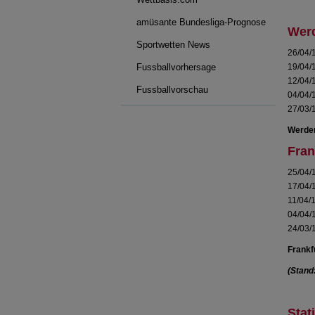
amüsante Bundesliga-Prognose
Wer
Sportwetten News
26/04/
Fussballvorhersage
19/04/
12/04/
Fussballvorschau
04/04/
27/03/
Werder
Fran
25/04/
17/04/
11/04/
04/04/
24/03/1
Frankf
(Stand:
Stat