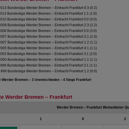
2013 Bundesliga Werder Bremen – Eintracht Frankfurt 0:3 (0:2)
2013 Bundesliga Werder Bremen – Eintracht Frankfurt 1:1 (1:0)
2010 Bundesliga Werder Bremen – Eintracht Frankfurt 0:0 (0:0)
2009 Bundesliga Werder Bremen – Eintracht Frankfurt 2:3 (2:2)
2008 Bundesliga Werder Bremen – Eintracht Frankfurt 5:0 (3:0)
2007 Bundesliga Werder Bremen – Eintracht Frankfurt 2:1 (1:0)
2007 Bundesliga Werder Bremen – Eintracht Frankfurt 1:2 (1:1)
2005 Bundesliga Werder Bremen – Eintracht Frankfurt 4:1 (1:1)
2003 Bundesliga Werder Bremen – Eintracht Frankfurt 3:1 (2:0)
2000 Bundesliga Werder Bremen – Eintracht Frankfurt 1:1 (1:1)
1999 Bundesliga Werder Bremen – Eintracht Frankfurt 3:1 (1:1)
1999 Bundesliga Werder Bremen – Eintracht Frankfurt 1:2 (0:0)
e Werder Bremen – 3 Unentschieden – 4 Siege Frankfurt
e Werder Bremen – Frankfurt
Werder Bremen – Frankfurt Wettanbieter Q
1
X
2