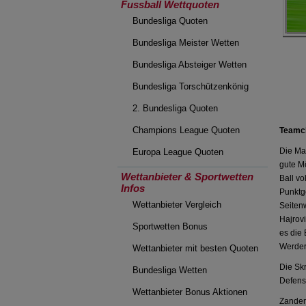
Fussball Wettquoten
Bundesliga Quoten
Bundesliga Meister Wetten
Bundesliga Absteiger Wetten
Bundesliga Torschützenkönig
2. Bundesliga Quoten
Champions League Quoten
Teamc
Die Man
Europa League Quoten
gute M
Wettanbieter & Sportwetten
Ball v
Infos
Punktge
Wettanbieter Vergleich
Seiten
Hajrovi
Sportwetten Bonus
es die 
Werder
Wettanbieter mit besten Quoten
Die Skr
Bundesliga Wetten
Defens
Wettanbieter Bonus Aktionen
Zander,