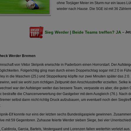
ohne Torjäger Meier im Sturm nur ein laues L
wieder nach Hause. Die SGE ist mit 36 Zählern 
Sieg Werder | Beide Teams treffen? JA
– Jet
heck Werder Bremen
nschaft von Viktor Skripnik erwischte in Paderborn einen Horrorstart. Der Aufsteiger
öglichkeiten. Folgerichtig ging man durch einen Doppelschlag sogar mit 2:0 in Fü
olley in die Maschen (25.) und Stoppelkamp köpfte nur zwei Minuten später das 
winn, weil sie wohl zum richtigen Zeitpunkt den Anschlusstreffer erzielten. Selke 
wechsel war der Aufsteiger weiter das bessere Team, verpasste es aber, die gute
c bestrafte die Chancenverwertung der Gastgeber mit dem Ausgleich (76.). Nach der
Bremer selbst dann nicht richtig Druck aufzubauen, um eventuell noch den Siegtref
.
ipnik-Elf konnte nur eins der letzten sechs Bundesligaspiele gewinnen. Zusammen m
ive mit 59 Gegentoren. Zuhause feierte Werder sieben Siege, bei vier Unentschiede
 Caldirola, Garcia, Bartels, Vestergaard und Lorenzen fallen weiterhin verletzt aus.