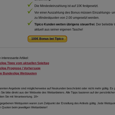
Die Mindesteinzahlung ist auf 10€ festgesetzt.
Vor einer Auszahlung des Bonus müssen Einzahlungs- un
zu Mindestquoten von 2.00 umgesetzt werden.
Tipico Kunden wetten übrigens steuerfrei
. Der beliebte
aktuell aus seiner eigenen Tasche!
100€ Bonus bei Tipico
 interessante Artikel:
liga Tipps vom aktuellen Spieltag
liga Prognose / Vorhersage
le Bundesliga Wettquoten
annten Angebote sind möglicherweise auf Neukunden beschränkt oder nicht mehr gültig. Es 
Sie bitte direkt aus der Webseite des Wettanbieters. Alle Tipps basieren auf der persönliche
tten Sie mit Verantwortung. 18+
angegebenen Wettquoten waren zum Zeitpunkt der Erstellung des Artikels gültig. Jede Wettquot
n Quoten beim jeweiligen Wettanbieter!