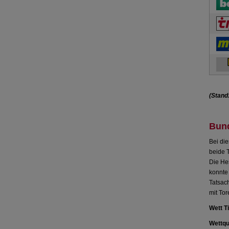
(Stand:
Bund
Bei die
beide T
Die He
konnte
Tatsac
mit Tor
Wett T
Wettquo