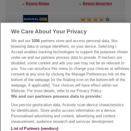
→
Betano Bonus
→
Betano besuchen
We Care About Your Privacy
→
AdmiralBet Bonus
→
AdmiralBet besuchen
We and our
1006
partners store and access personal data, like
browsing data or unique identifiers, on your device. Selecting I
Accept enables tracking technologies to support the purposes shown
under we and our partners process data to provide. If trackers are
→
Bwin Bonus
→
Bwin besuchen
disabled, some content and ads you see may not be as relevant to
you. You can resurface this menu to change your choices or withdraw
consent at any time by clicking the Manage Preferences link on the
bottom of the webpage [or the floating icon on the bottom-left of the
webpage, if applicable]. Your choices will have effect within our
Website. For more details, refer to our Privacy Policy.
We and our partners process data to provide:
Use precise geolocation data. Actively scan device characteristics
for identification. Store and/or access information on a device.
Personalised advertising and content, advertising and content
measurement, audience research and services development.
Suchtrisiken, Glücksspiel kann süchtig machen - Hilfe finden Sie auf
buwei.de
List of Partners (vendors)