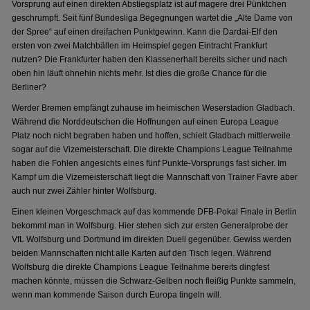
Vorsprung auf einen direkten Abstiegsplatz ist auf magere drei Pünktchen
geschrumpft. Seit fünf Bundesliga Begegnungen wartet die „Alte Dame von
der Spree“ auf einen dreifachen Punktgewinn. Kann die Dardai-Elf den
ersten von zwei Matchbällen im Heimspiel gegen Eintracht Frankfurt
nutzen? Die Frankfurter haben den Klassenerhalt bereits sicher und nach
oben hin läuft ohnehin nichts mehr. Ist dies die große Chance für die
Berliner?
Werder Bremen empfängt zuhause im heimischen Weserstadion Gladbach.
Während die Norddeutschen die Hoffnungen auf einen Europa League
Platz noch nicht begraben haben und hoffen, schielt Gladbach mittlerweile
sogar auf die Vizemeisterschaft. Die direkte Champions League Teilnahme
haben die Fohlen angesichts eines fünf Punkte-Vorsprungs fast sicher. Im
Kampf um die Vizemeisterschaft liegt die Mannschaft von Trainer Favre aber
auch nur zwei Zähler hinter Wolfsburg.
Einen kleinen Vorgeschmack auf das kommende DFB-Pokal Finale in Berlin
bekommt man in Wolfsburg. Hier stehen sich zur ersten Generalprobe der
VfL Wolfsburg und Dortmund im direkten Duell gegenüber. Gewiss werden
beiden Mannschaften nicht alle Karten auf den Tisch legen. Während
Wolfsburg die direkte Champions League Teilnahme bereits dingfest
machen könnte, müssen die Schwarz-Gelben noch fleißig Punkte sammeln,
wenn man kommende Saison durch Europa tingeln will.