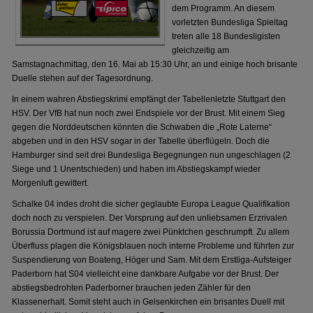
dem Programm. An diesem
vorletzten Bundesliga Spieltag
treten alle 18 Bundesligisten
gleichzeitig am
Samstagnachmittag, den 16. Mai ab 15:30 Uhr, an und einige hoch brisante
Duelle stehen auf der Tagesordnung.
In einem wahren Abstiegskrimi empfängt der Tabellenletzte Stuttgart den
HSV. Der VfB hat nun noch zwei Endspiele vor der Brust. Mit einem Sieg
gegen die Norddeutschen könnten die Schwaben die „Rote Laterne“
abgeben und in den HSV sogar in der Tabelle überflügeln. Doch die
Hamburger sind seit drei Bundesliga Begegnungen nun ungeschlagen (2
Siege und 1 Unentschieden) und haben im Abstiegskampf wieder
Morgenluft gewittert.
Schalke 04 indes droht die sicher geglaubte Europa League Qualifikation
doch noch zu verspielen. Der Vorsprung auf den unliebsamen Erzrivalen
Borussia Dortmund ist auf magere zwei Pünktchen geschrumpft. Zu allem
Überfluss plagen die Königsblauen noch interne Probleme und führten zur
Suspendierung von Boateng, Höger und Sam. Mit dem Erstliga-Aufsteiger
Paderborn hat S04 vielleicht eine dankbare Aufgabe vor der Brust. Der
abstiegsbedrohten Paderborner brauchen jeden Zähler für den
Klassenerhalt. Somit steht auch in Gelsenkirchen ein brisantes Duell mit