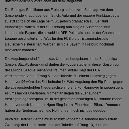
unterschiedlichen Vorzeichen auf dem Programm.
Die Breisgau Brasilianer aus Freiburg stehen zwei Spieltage vor dem
Saisonende knapp über dem Strich. Aufgrund der magere Punktausbeute
zuletzt spitz sich die Lage beim SC jedoch dramatisch zu. Seit fünf
Bundesliga Partien ist der SC Freiburg nun sieglos. Ausrechnet nun
kommen die Bayern, die sowohl im DFB-Pokal als auch in der Champions
League gescheitert sind. Was für den FCB bleibt, ist zumindest die
Deutsche Meisterschaft. Werden sich die Bayern in Freiburg nochmals
motivieren können?
Die Augsburger sind für uns das Überraschungsteam dieser Bundesliga
Saison. Statt Abstiegskampf dürfen die Fuggerstädter in dieser Saison von
der Europa League Teilnahme träumen. Aktuell liegt der FCA
verdientermaßen auf Rang 5 in der Tabelle. Mit einem Heimsieg gegen
Hannover 96 wäre das Ziel beinahe fix. Wird Augsburg den Big-Point gegen
die abstiegsbedrohten Niedersachsen holen? Für Hannover hingegen geht
es ums nackte Überleben. Momentan liegen die 96er auf dem
Abstiegsrelegationsplatz 16. In der gesamten bisherigen Rückrunde konnte
Hannover noch keinen einzigen Sieg feiern. Eine Horror-Bilanz! Dennoch
haben die Niedersachsen die Hoffnungen noch nicht aufgegeben.
Auch die Berliner Hertha muss so kurz vor dem Saisonende noch zittern.
Zwar liegt der Hauptstadtclub in der Tabelle auf Rang 13, doch der