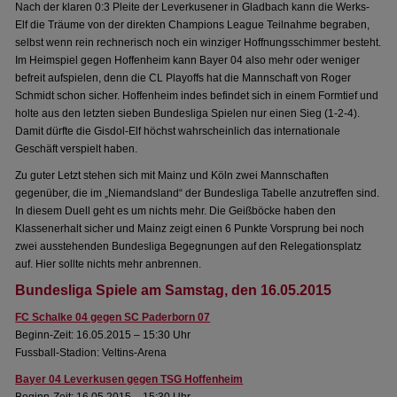
Nach der klaren 0:3 Pleite der Leverkusener in Gladbach kann die Werks-
Elf die Träume von der direkten Champions League Teilnahme begraben,
selbst wenn rein rechnerisch noch ein winziger Hoffnungsschimmer besteht.
Im Heimspiel gegen Hoffenheim kann Bayer 04 also mehr oder weniger
befreit aufspielen, denn die CL Playoffs hat die Mannschaft von Roger
Schmidt schon sicher. Hoffenheim indes befindet sich in einem Formtief und
holte aus den letzten sieben Bundesliga Spielen nur einen Sieg (1-2-4).
Damit dürfte die Gisdol-Elf höchst wahrscheinlich das internationale
Geschäft verspielt haben.
Zu guter Letzt stehen sich mit Mainz und Köln zwei Mannschaften
gegenüber, die im „Niemandsland“ der Bundesliga Tabelle anzutreffen sind.
In diesem Duell geht es um nichts mehr. Die Geißböcke haben den
Klassenerhalt sicher und Mainz zeigt einen 6 Punkte Vorsprung bei noch
zwei ausstehenden Bundesliga Begegnungen auf den Relegationsplatz
auf. Hier sollte nichts mehr anbrennen.
Bundesliga Spiele am Samstag, den 16.05.2015
FC Schalke 04 gegen SC Paderborn 07
Beginn-Zeit: 16.05.2015 – 15:30 Uhr
Fussball-Stadion: Veltins-Arena
Bayer 04 Leverkusen gegen TSG Hoffenheim