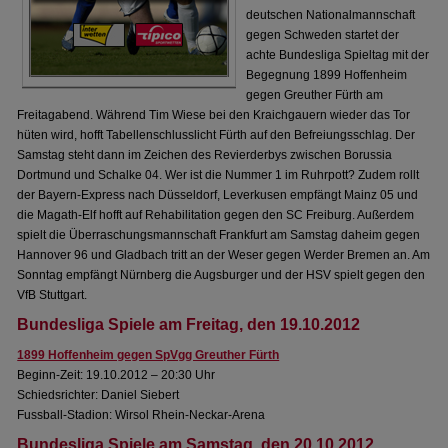
deutschen Nationalmannschaft
gegen Schweden startet der
achte Bundesliga Spieltag mit der
Begegnung 1899 Hoffenheim
gegen Greuther Fürth am
Freitagabend. Während Tim Wiese bei den Kraichgauern wieder das Tor
hüten wird, hofft Tabellenschlusslicht Fürth auf den Befreiungsschlag. Der
Samstag steht dann im Zeichen des Revierderbys zwischen Borussia
Dortmund und Schalke 04. Wer ist die Nummer 1 im Ruhrpott? Zudem rollt
der Bayern-Express nach Düsseldorf, Leverkusen empfängt Mainz 05 und
die Magath-Elf hofft auf Rehabilitation gegen den SC Freiburg. Außerdem
spielt die Überraschungsmannschaft Frankfurt am Samstag daheim gegen
Hannover 96 und Gladbach tritt an der Weser gegen Werder Bremen an. Am
Sonntag empfängt Nürnberg die Augsburger und der HSV spielt gegen den
VfB Stuttgart.
Bundesliga Spiele am Freitag, den 19.10.2012
1899 Hoffenheim gegen SpVgg Greuther Fürth
Beginn-Zeit: 19.10.2012 – 20:30 Uhr
Schiedsrichter: Daniel Siebert
Fussball-Stadion: Wirsol Rhein-Neckar-Arena
Bundesliga Spiele am Samstag, den 20.10.2012