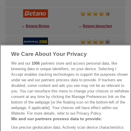
→
Betano Bonus
→
Betano besuchen
We Care About Your Privacy
→
AdmiralBet Bonus
→
AdmiralBet besuchen
We and our
1006
partners store and access personal data, like
browsing data or unique identifiers, on your device. Selecting I
Accept enables tracking technologies to support the purposes shown
under we and our partners process data to provide. If trackers are
→
Bwin Bonus
→
Bwin besuchen
disabled, some content and ads you see may not be as relevant to
you. You can resurface this menu to change your choices or withdraw
consent at any time by clicking the Manage Preferences link on the
bottom of the webpage [or the floating icon on the bottom-left of the
webpage, if applicable]. Your choices will have effect within our
Website. For more details, refer to our Privacy Policy.
We and our partners process data to provide:
Use precise geolocation data. Actively scan device characteristics