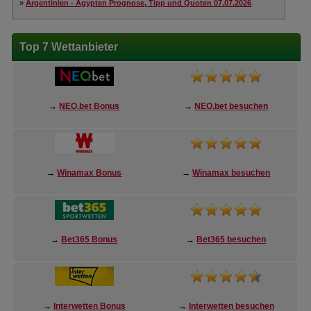
»
Argentinien - Ägypten Prognose, Tipp und Quoten 07.07.2026
Top 7 Wettanbieter
→
NEO.bet Bonus
→
NEO.bet besuchen
→
Winamax Bonus
→
Winamax besuchen
→
Bet365 Bonus
→
Bet365 besuchen
→
Interwetten Bonus
→
Interwetten besuchen