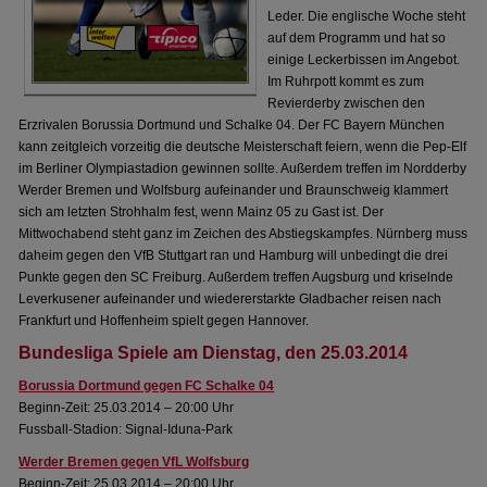
Leder. Die englische Woche steht
auf dem Programm und hat so
einige Leckerbissen im Angebot.
Im Ruhrpott kommt es zum
Revierderby zwischen den
Erzrivalen Borussia Dortmund und Schalke 04. Der FC Bayern München
kann zeitgleich vorzeitig die deutsche Meisterschaft feiern, wenn die Pep-Elf
im Berliner Olympiastadion gewinnen sollte. Außerdem treffen im Nordderby
Werder Bremen und Wolfsburg aufeinander und Braunschweig klammert
sich am letzten Strohhalm fest, wenn Mainz 05 zu Gast ist. Der
Mittwochabend steht ganz im Zeichen des Abstiegskampfes. Nürnberg muss
daheim gegen den VfB Stuttgart ran und Hamburg will unbedingt die drei
Punkte gegen den SC Freiburg. Außerdem treffen Augsburg und kriselnde
Leverkusener aufeinander und wiedererstarkte Gladbacher reisen nach
Frankfurt und Hoffenheim spielt gegen Hannover.
Bundesliga Spiele am Dienstag, den 25.03.2014
Borussia Dortmund gegen FC Schalke 04
Beginn-Zeit: 25.03.2014 – 20:00 Uhr
Fussball-Stadion: Signal-Iduna-Park
Werder Bremen gegen VfL Wolfsburg
Beginn-Zeit: 25.03.2014 – 20:00 Uhr