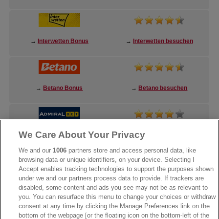
→
Interwetten Bonus
→
Interwetten besuchen
→
Betano Bonus
→
Betano besuchen
We Care About Your Privacy
→
AdmiralBet Bonus
→
AdmiralBet besuchen
We and our
1006
partners store and access personal data, like
browsing data or unique identifiers, on your device. Selecting I
Accept enables tracking technologies to support the purposes shown
under we and our partners process data to provide. If trackers are
→
Bwin Bonus
→
Bwin besuchen
disabled, some content and ads you see may not be as relevant to
you. You can resurface this menu to change your choices or withdraw
consent at any time by clicking the Manage Preferences link on the
bottom of the webpage [or the floating icon on the bottom-left of the