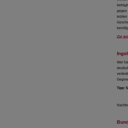
beträg
gegen L
letzten
Geschen
benötig
Zur au
Ingol
Wer hät
deutsc
vertei
Gegner
Tipp: 
Nachfo
Bund