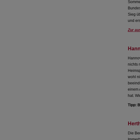
Sommer
Bundes
Sieg üb
und er
Zur au
Hann
Hannov
nichts 
Heimsp
wohl n
beeind
einem 
hat. Wi
Tipp: 
Hert
Die Ber
Immerh