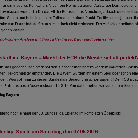
t nur ein mageres Pünktchen. Mit einem Heimsieg gegen Aufsteiger Darmstadt und
everkusen würde die Dardai-Elf die Borussia aus Mönchengladbach unter sich lasse
 fünf Spiele und holte in diesem Zeitraum nur einen Punkt. Positiv stimmt jedoch di
ke von Darmstadt darf man sich jedoch nicht verlassen. Der Aufsteiger befindet s
t jeden Zähler.
sführlichen Analyse mit Tipp zu Hertha vs. Darmstadt geht es hier
stadt vs. Bayern – Macht der FCB die Meisterschaft perfekt
te das gedacht, Ingolstadt hat den Klassenerhalt bereits vor dem vorletzten Spielta
hen Rekordmeister empfangen. Die Bayern würden mit einem Sieg oder schon ein
digen. Was soll man zu dieser Bundesliga Begegnung schon sagen?! Der FCB ist auf
s Platz das beste Auswärtsteam (12-3-1). Von daher gehen wir von einem Sieg der
Sieg Bayern
lgend noch einmal der 33. Bundesliga Spieltag im kompletten Überblick:
esliga Spiele am Samstag, den 07.05.2016