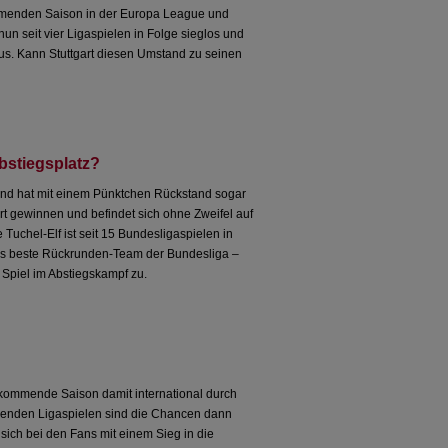
kommenden Saison in der Europa League und
n seit vier Ligaspielen in Folge sieglos und
aus. Kann Stuttgart diesen Umstand zu seinen
Abstiegsplatz?
 und hat mit einem Pünktchen Rückstand sogar
urt gewinnen und befindet sich ohne Zweifel auf
uchel-Elf ist seit 15 Bundesligaspielen in
das beste Rückrunden-Team der Bundesliga –
 Spiel im Abstiegskampf zu.
 kommende Saison damit international durch
ehenden Ligaspielen sind die Chancen dann
n sich bei den Fans mit einem Sieg in die