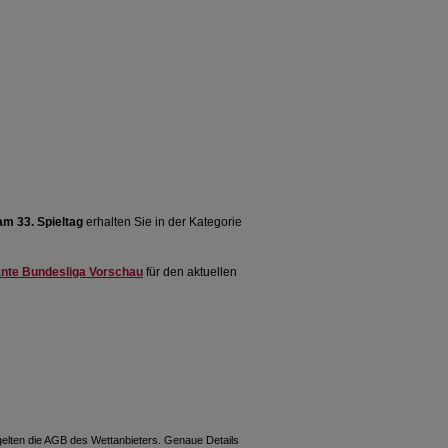
m 33. Spieltag
erhalten Sie in der Kategorie
nte Bundesliga Vorschau
für den aktuellen
gelten die AGB des Wettanbieters. Genaue Details