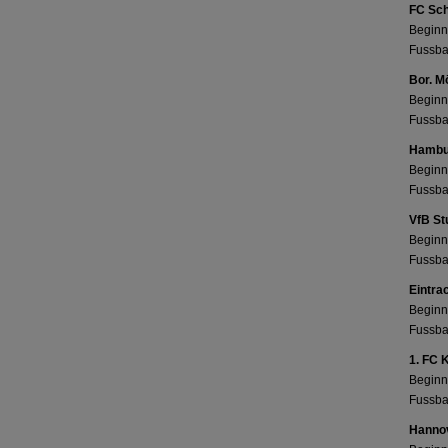
FC Sch
Beginn
Fussbal
Bor. M
Beginn
Fussba
Hambur
Beginn
Fussba
VfB St
Beginn
Fussba
Eintra
Beginn
Fussba
1. FC 
Beginn
Fussba
Hannov