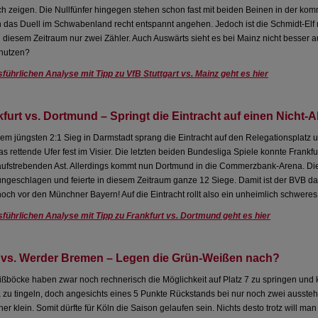
ich zeigen. Die Nullfünfer hingegen stehen schon fast mit beiden Beinen in der 
 das Duell im Schwabenland recht entspannt angehen. Jedoch ist die Schmidt-Elf nu
n diesem Zeitraum nur zwei Zähler. Auch Auswärts sieht es bei Mainz nicht besser 
 nutzen?
sführlichen Analyse mit Tipp zu VfB Stuttgart vs. Mainz geht es hier
furt vs. Dortmund – Springt die Eintracht auf einen Nicht-
em jüngsten 2:1 Sieg in Darmstadt sprang die Eintracht auf den Relegationsplatz
s rettende Ufer fest im Visier. Die letzten beiden Bundesliga Spiele konnte Frankf
aufstrebenden Ast. Allerdings kommt nun Dortmund in die Commerzbank-Arena. Die T
ungeschlagen und feierte in diesem Zeitraum ganze 12 Siege. Damit ist der BVB 
och vor den Münchner Bayern! Auf die Eintracht rollt also ein unheimlich schweres
sführlichen Analyse mit Tipp zu Frankfurt vs. Dortmund geht es hier
 vs. Werder Bremen – Legen die Grün-Weißen nach?
ißböcke haben zwar noch rechnerisch die Möglichkeit auf Platz 7 zu springen und
 zu tingeln, doch angesichts eines 5 Punkte Rückstands bei nur noch zwei ausst
er klein. Somit dürfte für Köln die Saison gelaufen sein. Nichts desto trotz will ma