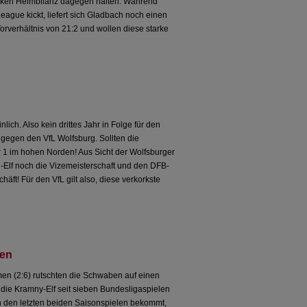
tarken Heimbilanz dagegen halten. Während
ague kickt, liefert sich Gladbach noch einen
rverhältnis von 21:2 und wollen diese starke
ich. Also kein drittes Jahr in Folge für den
gegen den VfL Wolfsburg. Sollten die
1 im hohen Norden! Aus Sicht der Wolfsburger
g-Elf noch die Vizemeisterschaft und den DFB-
äft! Für den VfL gilt also, diese verkorkste
ben
men (2:6) rutschten die Schwaben auf einen
 die Kramny-Elf seit sieben Bundesligaspielen
in den letzten beiden Saisonspielen bekommt,