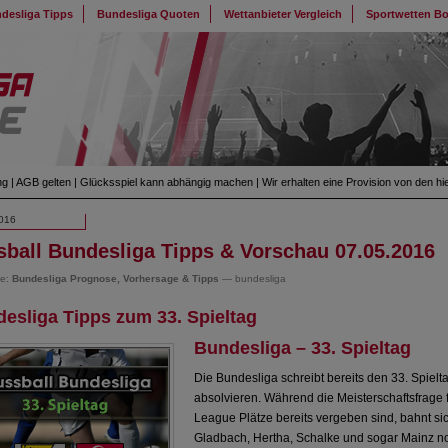
desliga Tipps
Bundesliga Quoten
Wettanbieter Vergleich
Sportwetten B
ung | AGB gelten | Glücksspiel kann abhängig machen | Wir erhalten eine Provision von den 
2016
sball Bundesliga Tipps & Vorschau 07.05.2016
ie:
Bundesliga Prognose, Vorhersage & Tipps
— bundesliga
esliga Tipps zum 33. Spieltag
Bundesliga – 33. Spieltag
Die Bundesliga schreibt bereits den 33. Spie
absolvieren. Während die Meisterschaftsfrage 
League Plätze bereits vergeben sind, bahnt si
Gladbach, Hertha, Schalke und sogar Mainz no