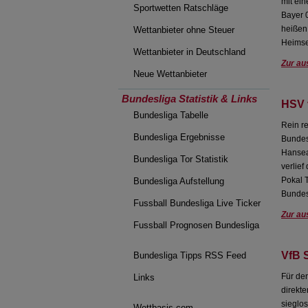
mit ei
Sportwetten Ratschläge
Bayer 
heißen
Wettanbieter ohne Steuer
Heimser
Wettanbieter in Deutschland
Zur au
Neue Wettanbieter
Bundesliga Statistik & Links
HSV 
Bundesliga Tabelle
Rein re
Bundesliga Ergebnisse
Bundes
Hansea
Bundesliga Tor Statistik
verlief
Pokal T
Bundesliga Aufstellung
Bundes
Fussball Bundesliga Live Ticker
Zur au
Fussball Prognosen Bundesliga
VfB S
Bundesliga Tipps RSS Feed
Für de
Links
direkte
sieglos
Wettbasis.com