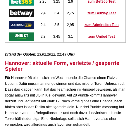
2,25
3,25
2,9
zum Bet365 Test
2,4
3,4
2,75
zum Betway Test
2,4
3,5
2,95
zum Admiralbet Test
2,3
3,45
3,1
zum Unibet Test
(Stand der Quoten: 23.02.2022, 21:49 Uhr)
Hannover: aktuelle Form, verletzte / gesperrte
Spieler
Für Hannover 96 bietet sich am Wochenende die Chance einen Platz zu
klettern. Dafür muss man nur gewinnen und das mit drei Toren Unterschied.
Dass das klappen kann, hat das Team schon im Hinspiel bewiesen, als man
sogar auswärts mit 3:0 in Kiel gewann. Auf 28 Punkte kommt Hannover
derzeit und liegt damit auf Platz 12. Nach vorne gibt es eine Chance, nach
hinten aber ist das Risiko nicht gerade klein. Nur drei Punkte Vorsprung hat
Hannover vor dem Relegationsplatz und noch dazu das viertschlechteste
Torverhältnis der Liga. Eine Niederlage sollte sich Hannover also eher
vermeiden, wird allerdings auch favorisiert gehandelt.