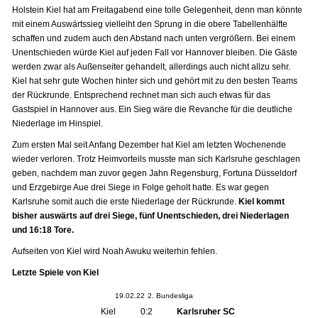
Holstein Kiel hat am Freitagabend eine tolle Gelegenheit, denn man könnte
mit einem Auswärtssieg vielleiht den Sprung in die obere Tabellenhälfte
schaffen und zudem auch den Abstand nach unten vergrößern. Bei einem
Unentschieden würde Kiel auf jeden Fall vor Hannover bleiben. Die Gäste
werden zwar als Außenseiter gehandelt, allerdings auch nicht allzu sehr.
Kiel hat sehr gute Wochen hinter sich und gehört mit zu den besten Teams
der Rückrunde. Entsprechend rechnet man sich auch etwas für das
Gastspiel in Hannover aus. Ein Sieg wäre die Revanche für die deutliche
Niederlage im Hinspiel.
Zum ersten Mal seit Anfang Dezember hat Kiel am letzten Wochenende
wieder verloren. Trotz Heimvorteils musste man sich Karlsruhe geschlagen
geben, nachdem man zuvor gegen Jahn Regensburg, Fortuna Düsseldorf
und Erzgebirge Aue drei Siege in Folge geholt hatte. Es war gegen
Karlsruhe somit auch die erste Niederlage der Rückrunde.
Kiel kommt
bisher auswärts auf drei Siege, fünf Unentschieden, drei Niederlagen
und 16:18 Tore.
Aufseiten von Kiel wird Noah Awuku weiterhin fehlen.
Letzte Spiele von Kiel
19.02.22
2. Bundesliga
Kiel
0:2
Karlsruher SC