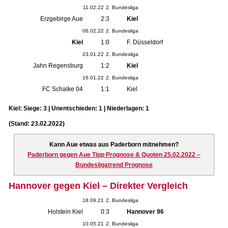
11.02.22
2. Bundesliga
Erzgebirge Aue
2:3
Kiel
06.02.22
2. Bundesliga
Kiel
1:0
F. Düsseldorf
23.01.22
2. Bundesliga
Jahn Regensburg
1:2
Kiel
16.01.22
2. Bundesliga
FC Schalke 04
1:1
Kiel
Kiel: Siege: 3 | Unentschieden: 1 | Niederlagen: 1
(Stand: 23.02.2022)
Kann Aue etwas aus Paderborn mitnehmen?
Paderborn gegen Aue Tipp Prognose & Quoten 25.02.2022 –
Bundesligatrend Prognose
Hannover gegen Kiel – Direkter Vergleich
18.09.21
2. Bundesliga
Holstein Kiel
0:3
Hannover 96
10.05.21
2. Bundesliga