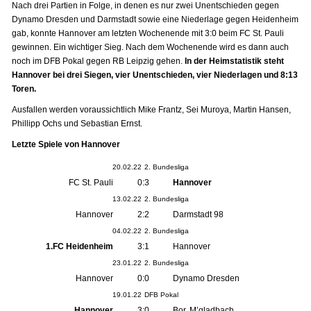
Nach drei Partien in Folge, in denen es nur zwei Unentschieden gegen
Dynamo Dresden und Darmstadt sowie eine Niederlage gegen Heidenheim
gab, konnte Hannover am letzten Wochenende mit 3:0 beim FC St. Pauli
gewinnen. Ein wichtiger Sieg. Nach dem Wochenende wird es dann auch
noch im DFB Pokal gegen RB Leipzig gehen.
In der Heimstatistik steht
Hannover bei drei Siegen, vier Unentschieden, vier Niederlagen und 8:13
Toren.
Ausfallen werden voraussichtlich Mike Frantz, Sei Muroya, Martin Hansen,
Phillipp Ochs und Sebastian Ernst.
Letzte Spiele von Hannover
20.02.22
2. Bundesliga
FC St. Pauli
0:3
Hannover
13.02.22
2. Bundesliga
Hannover
2:2
Darmstadt 98
04.02.22
2. Bundesliga
1.FC Heidenheim
3:1
Hannover
23.01.22
2. Bundesliga
Hannover
0:0
Dynamo Dresden
19.01.22
DFB Pokal
Hannover
3:0
Bor. M’gladbach