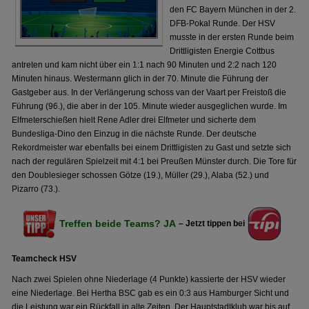
den FC Bayern München in der 2.
DFB-Pokal Runde. Der HSV
musste in der ersten Runde beim
Drittligisten Energie Cottbus
antreten und kam nicht über ein 1:1 nach 90 Minuten und 2:2 nach 120
Minuten hinaus. Westermann glich in der 70. Minute die Führung der
Gastgeber aus. In der Verlängerung schoss van der Vaart per Freistoß die
Führung (96.), die aber in der 105. Minute wieder ausgeglichen wurde. Im
Elfmeterschießen hielt Rene Adler drei Elfmeter und sicherte dem
Bundesliga-Dino den Einzug in die nächste Runde. Der deutsche
Rekordmeister war ebenfalls bei einem Drittligisten zu Gast und setzte sich
nach der regulären Spielzeit mit 4:1 bei Preußen Münster durch. Die Tore für
den Doublesieger schossen Götze (19.), Müller (29.), Alaba (52.) und
Pizarro (73.).
Treffen beide Teams? JA
– Jetzt tippen bei
Teamcheck HSV
Nach zwei Spielen ohne Niederlage (4 Punkte) kassierte der HSV wieder
eine Niederlage. Bei Hertha BSC gab es ein 0:3 aus Hamburger Sicht und
die Leistung war ein Rückfall in alte Zeiten. Der Hauptstadtklub war bis auf