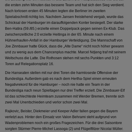
die ersten zehn Minuten das bessere Team und hat sich den Sieg verdient.
Nach torlosen ersten 45 Minuten legten die Berliner im zweiten
Spielabschnitt richtig los. Nachdem Jansen freistehend vergab, wurde das
Schicksal der Hamburger im darauffolgenden Konter besiegelt. Der starke
Ben-Hatira (59./85.) erzielte einen Doppelpack gegen seinen Ex-Klub. Das
zwischenzeitliche 2:0 erzielte Heitinga in der 65. Minute nach einem
Hühnerhaufen-Anfall in der Hamburger Verteidigung. Die Mannschaft von
Joe Zinnbauer hatte Glück, dass die „Alte Dame“ nicht noch höher gewann
und zu wenig aus dem Chancenplus machte. Marcel Ndjeng traf mit seinem
Weitschuss die Latte. Die Rothosen stehen mit sechs Punkten und 3:12
Toren auf Relegationsplatz 16.
Die Hanseaten stellen mit nur drei Toren die harmloseste Offensive der
Bundesliga. Außerdem gab es nach dem Hertha-Spiel einen erneuten
Negativrekord für die Hamburger – noch nie hatte ein Team in der
Bundesliga nach neun Spieltagen nur drei Treffer erzielt. Die Zinnbauer-Elf
ist das schlechteste Heimteam zusammen mit Werder Bremen, trennte sich
zwei Mal Unentschieden und verlor schon zwei Mal.
Rajkovic, Beister, Diekmeier und Keeper Adler fallen gegen die Bayern
verletzt aus. Hinter den Einsatz von Valon Behrami steht aufgrund von
Wadenproblemen noch ein großes Fragezeichen. Für die drei Saisontore
sorgten Stürmer Pierre-Michel Lassoga (2) und Flügelflitzer Nicolai Müller.