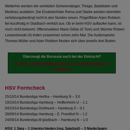
Weiterhin werden die verletzten Schweinsteiger, Thiago, Badstuber und
Martinez ausfallen. Die Ersatztorhüter Reina und Starke werden ebenfalls
verletzungsbedingt nicht in den Norden reisen. Flügelflitzer Arjen Robben
fiel kurzfristig in Gladbach verletzt aus. Ob er beim HSV auflaufen kann, ist
noch nicht bekannt. Offensivakteur Mario Götze (6 Tore) und Stürmer Robert
Lewandowski (4) trafen zusammen schon zehn Mal. Die Außenspieler
Thomas Müller und Arjen Robben freuten sich über jeweils drei Buden.
Überzeugt die Borussia auch bei der Eintracht?
Frankfurt gegen Gladbach, 29.10.2014 – Bundesligatrend
Prognose
HSV Formcheck
25/10/14 Bundesliga Hertha – Hamburg N – 3:0
19/10/14 Bundesliga Hamburg – Hoffenheim U – 1:1
04/10/14 Bundesliga Dortmund – Hamburg S – 0:1
28/09/14 Bundesliga Hamburg – E. Frankfurt N – 1:2
24/09/14 Bundesliga M’gladbach – Hamburg N – 1:0
HSV: 1 Sieg – 1 Unentschieden (reg. Spielzeit) – 3 Niederlagen