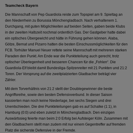
Teamcheck Bayern
Die Mannschaft von Pep Guardiola reiste zum Topspiel am 9. Spieltag an
den Niederrhein zu Borussia Mönchengladbach. Nach verhaltenem 1.
Durchgang, mit guten Möglichkeiten auf beiden Seiten, gaben beide Klubs
in der zweiten Halbzeit nochmal ordentlich Gas. Der Gastgeber hatte dabei
ein optisches Übergewicht und hätte in Führung gehen können. Alaba,
Götze, Bernat und Pizarro hatten die besten Einschussmöglichkeiten für den
FCB. Torhüter Manuel Neuer rettete seine Mannschaft mit mehreren starken
Paraden den Punkt. Am Ende war die Punkteteilung auch gerecht, trotz
optischer Überlegenheit und besseren Chancen für die „Fohlen“. Die
Guardiola-Elf bleibt damit Bundesliga-Spitzenreiter mit 21 Punkten und 21:2
Toren. Der Vorsprung auf die zweitplatzierten Gladbacher beträgt vier
Zähler.
Mit dem Torverhältnis von 21:2 stellt der Doublegewinner die beste
Angriffsreihe, sowie den besten Defensivverbund. In dieser Saison
kassierten man noch keine Niederlage, bei sechs Siegen und drei
Unentschieden. Die drei Punkteteilungen gab es auf Schalke (1:1), in
Hamburg (0:0) und eben zuletzt in Mönchengladbach. Den einzigen
Auswärtssieg feierte man beim 2:0 Erfolg bei Aufsteiger Köln. Zusammen mit
den Gladbachern stellt man zudem mit nur einem Gegentreffer auf fremden
Platz die sicherste Defensive in der Fremde.