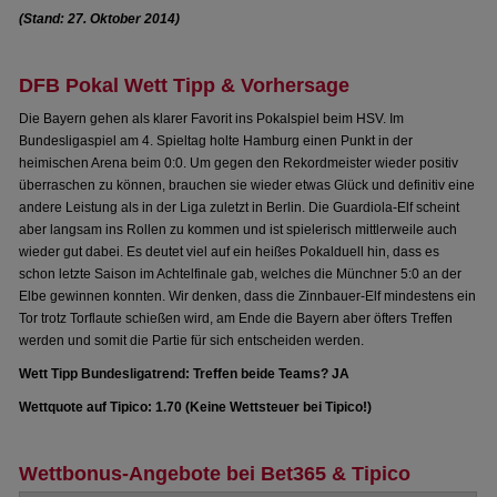
(Stand: 27. Oktober 2014)
DFB Pokal Wett Tipp & Vorhersage
Die Bayern gehen als klarer Favorit ins Pokalspiel beim HSV. Im
Bundesligaspiel am 4. Spieltag holte Hamburg einen Punkt in der
heimischen Arena beim 0:0. Um gegen den Rekordmeister wieder positiv
überraschen zu können, brauchen sie wieder etwas Glück und definitiv eine
andere Leistung als in der Liga zuletzt in Berlin. Die Guardiola-Elf scheint
aber langsam ins Rollen zu kommen und ist spielerisch mittlerweile auch
wieder gut dabei. Es deutet viel auf ein heißes Pokalduell hin, dass es
schon letzte Saison im Achtelfinale gab, welches die Münchner 5:0 an der
Elbe gewinnen konnten. Wir denken, dass die Zinnbauer-Elf mindestens ein
Tor trotz Torflaute schießen wird, am Ende die Bayern aber öfters Treffen
werden und somit die Partie für sich entscheiden werden.
Wett Tipp Bundesligatrend: Treffen beide Teams? JA
Wettquote auf Tipico: 1.70 (Keine Wettsteuer bei Tipico!)
Wettbonus-Angebote bei Bet365 & Tipico