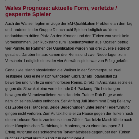
Wales Prognose: aktuelle Form, verletzte /
gesperrte Spieler
Auch die Waliser legten im Zuge der EM-Qualifikation Probleme an den Tag
und landeten in der Gruppe D nach acht Spielen lediglich auf dem
undankbaren dritten Platz. An den Kroaten und den Türken war somit kein
Vorbeikommen. Der Rückstand zum Tabellenzweiten aus Kroatien betrug
vier Punkte. Im Rahmen der Qualifikation wurden nur drei Duelle siegreich
gestaltet. Darüber hinaus kamen drei Remis und zwei Niederlagen zum
Vorschein. Lediglich eines der vier Auswärtsspiele war von Erfolg gekrönt.
Genau wie Island absolvierten die Waliser in der Sommerpause zwei
Testspiele. Das erste Match war gegen Gibraltar als Totalausfall zu
bewerten und führte zu einem torlosen Remis. Direkt im Anschluss setzte es
gegen die Slowakei eine vernichtende 0:4-Packung. Die Leistungen
bewogen die Verantwortlichen zum Handeln. Trainer Rob Page wurde
nämlich seines Amtes enthoben. Seit Anfang Juli übernimmt Craig Bellamy
das Zepter des Handelns. Beide Begegnungen unter seiner Federführung
gingen nicht verloren. Zum Auftakt holte er zu Hause gegen die Türken nach
einem torlosen Remis zumindest einen Zähler. Das letzte Match führte nach
einer kämpferischen Darbietung in Montenegro zu einem knappen 2:1-
Erfolg. Aufgrund des schlechteren Torverhältnisses gegenüber den Türken
reicht es derzeit nur für Rang 2 in der Gruppe 4.