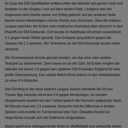
Im Zuge der EM-Qualifikation enttäuschten die Isländer auf ganzer Linie und
landeten in der Gruppe J nur auf dem vierten Platz. Lediglich drei der
insgesamt zehn Duelle waren von Erfolg gekrönt. Auf der anderen Seite
kamen sechs Niederlagen und ein Remis zum Vorschein. Über die Nations
League rutschten die Kicker vom nordischen Inselstaat aber dennoch in den
Playoffs zur EM-Endrunde. Dort wurde im Halbfinale mit einem souveränen
4:1 gegen Israel Stärke gezeigt. Das Endspiel ging jedoch gegen die
Ukraine mit 1:2 verloren. Die Teilnahme an der EM-Endrunde wurde somit
verpasst.
Die Sommerpause konnte genutzt werden, um das eine oder andere
Testspiel zu absolvieren. Zwei waren es an der Zahl. Im Ersten sorgten die
Isländer mit einem 1:0 gegen den späteren EM-Finalisten England für eine
große Überraschung. Das zweite Match führte jedoch in den Niederlanden
zu einer 0:4-Klatsche.
Den Einstieg in die neue Nations League Saison meisterte die Elf von
Trainer Åge Hareide mit einem 2:0 gegen Montenegro. Im zweiten
Gruppenspiel wurden bei den Türken jedoch die Grenzen aufgezeigt. Nach
90 Minuten kam ein 1:3 zustande. Immerhin traf die Offensive in beiden
Spielen und erzielte im Turnierverlauf drei Tore. Dieselbe Anzahl an
Gegentoren musste sich die Defensive eingestehen.
Island spielt eine untergeordnete Rolle im Weltfußball und verbuchte bisher