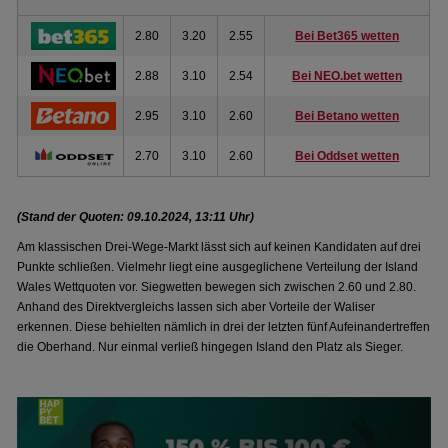
2.80
3.20
2.55
Bei Bet365 wetten
2.88
3.10
2.54
Bei NEO.bet wetten
2.95
3.10
2.60
Bei Betano wetten
2.70
3.10
2.60
Bei Oddset wetten
(Stand der Quoten: 09.10.2024, 13:11 Uhr)
Am klassischen Drei-Wege-Markt lässt sich auf keinen Kandidaten auf drei
Punkte schließen. Vielmehr liegt eine ausgeglichene Verteilung der Island
Wales Wettquoten vor. Siegwetten bewegen sich zwischen 2.60 und 2.80.
Anhand des Direktvergleichs lassen sich aber Vorteile der Waliser
erkennen. Diese behielten nämlich in drei der letzten fünf Aufeinandertreffen
die Oberhand. Nur einmal verließ hingegen Island den Platz als Sieger.