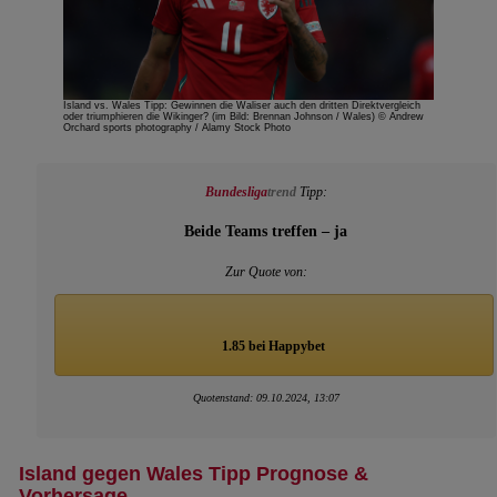
Island vs. Wales Tipp: Gewinnen die Waliser auch den dritten Direktvergleich
oder triumphieren die Wikinger? (im Bild: Brennan Johnson / Wales) © Andrew
Orchard sports photography / Alamy Stock Photo
Bundesliga
trend
Tipp:
Beide Teams treffen – ja
Zur Quote von:
1.85 bei Happybet
Quotenstand: 09.10.2024, 13:07
Island gegen Wales Tipp Prognose &
Vorhersage