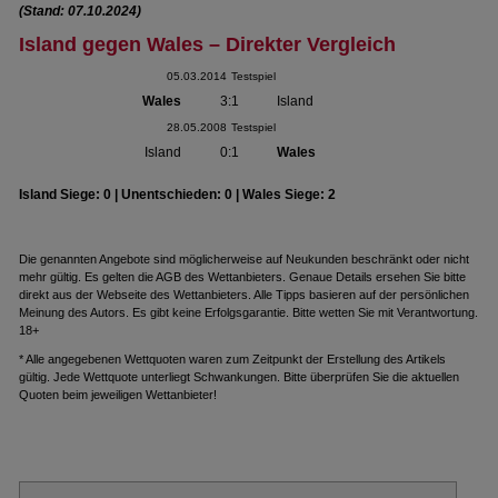
(Stand: 07.10.2024)
Island gegen Wales – Direkter Vergleich
05.03.2014
Testspiel
Wales
3:1
Island
28.05.2008
Testspiel
Island
0:1
Wales
Island Siege: 0 | Unentschieden: 0 | Wales Siege: 2
Die genannten Angebote sind möglicherweise auf Neukunden beschränkt oder nicht
mehr gültig. Es gelten die AGB des Wettanbieters. Genaue Details ersehen Sie bitte
direkt aus der Webseite des Wettanbieters. Alle Tipps basieren auf der persönlichen
Meinung des Autors. Es gibt keine Erfolgsgarantie. Bitte wetten Sie mit Verantwortung.
18+
* Alle angegebenen Wettquoten waren zum Zeitpunkt der Erstellung des Artikels
gültig. Jede Wettquote unterliegt Schwankungen. Bitte überprüfen Sie die aktuellen
Quoten beim jeweiligen Wettanbieter!