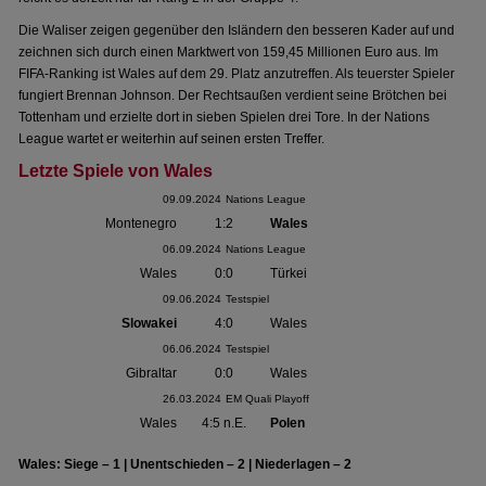
Die Waliser zeigen gegenüber den Isländern den besseren Kader auf und
zeichnen sich durch einen Marktwert von 159,45 Millionen Euro aus. Im
FIFA-Ranking ist Wales auf dem 29. Platz anzutreffen. Als teuerster Spieler
fungiert Brennan Johnson. Der Rechtsaußen verdient seine Brötchen bei
Tottenham und erzielte dort in sieben Spielen drei Tore. In der Nations
League wartet er weiterhin auf seinen ersten Treffer.
Letzte Spiele von Wales
09.09.2024
Nations League
Montenegro
1:2
Wales
06.09.2024
Nations League
Wales
0:0
Türkei
09.06.2024
Testspiel
Slowakei
4:0
Wales
06.06.2024
Testspiel
Gibraltar
0:0
Wales
26.03.2024
EM Quali Playoff
Wales
4:5 n.E.
Polen
Wales: Siege – 1 | Unentschieden – 2 | Niederlagen – 2