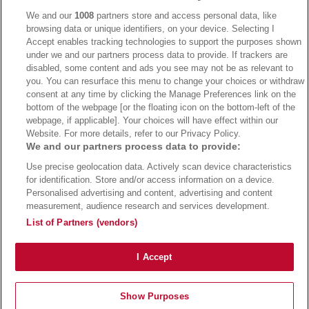
We and our
1008
partners store and access personal data, like
browsing data or unique identifiers, on your device. Selecting I
Accept enables tracking technologies to support the purposes shown
under we and our partners process data to provide. If trackers are
→
Bwin Bonus
→
Bwin besuchen
disabled, some content and ads you see may not be as relevant to
you. You can resurface this menu to change your choices or withdraw
consent at any time by clicking the Manage Preferences link on the
bottom of the webpage [or the floating icon on the bottom-left of the
webpage, if applicable]. Your choices will have effect within our
Website. For more details, refer to our Privacy Policy.
We and our partners process data to provide:
Use precise geolocation data. Actively scan device characteristics
for identification. Store and/or access information on a device.
Personalised advertising and content, advertising and content
measurement, audience research and services development.
Suchtrisiken, Glücksspiel kann süchtig machen - Hilfe finden Sie auf
buwei.de
List of Partners (vendors)
Alle Anbieter auf dieser Webseite sind offiziell in Deutschland
lizenziert
und
werden von der
Gemeinsamen Glücksspielbehörde der Länder
reguliert
Copyright 2002-2026
Bundesligatrend Fussball Bundesliga Tipps
- 18+ Spiele mit
I Accept
Verantwortung!
Impressum
|
Datenschutz
|
Cookie Richtlinie
Show Purposes
Bundesliga Tipps
Bundesliga Quoten
Wettanbieter
Sportwetten Bonus