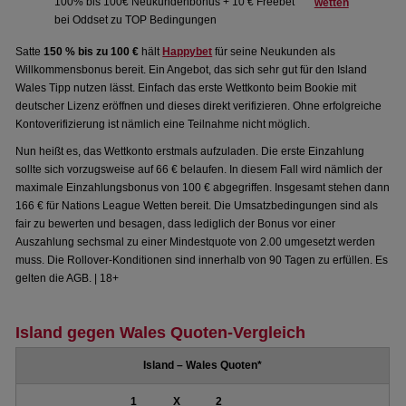
100% bis 100€ Neukundenbonus + 10 € Freebet
wetten
bei Oddset zu TOP Bedingungen
Satte
150 % bis zu 100 €
hält
Happybet
für seine Neukunden als
Willkommensbonus bereit. Ein Angebot, das sich sehr gut für den Island
Wales Tipp nutzen lässt. Einfach das erste Wettkonto beim Bookie mit
deutscher Lizenz eröffnen und dieses direkt verifizieren. Ohne erfolgreiche
Kontoverifizierung ist nämlich eine Teilnahme nicht möglich.
Nun heißt es, das Wettkonto erstmals aufzuladen. Die erste Einzahlung
sollte sich vorzugsweise auf 66 € belaufen. In diesem Fall wird nämlich der
maximale Einzahlungsbonus von 100 € abgegriffen. Insgesamt stehen dann
166 € für Nations League Wetten bereit. Die Umsatzbedingungen sind als
fair zu bewerten und besagen, dass lediglich der Bonus vor einer
Auszahlung sechsmal zu einer Mindestquote von 2.00 umgesetzt werden
muss. Die Rollover-Konditionen sind innerhalb von 90 Tagen zu erfüllen. Es
gelten die AGB. | 18+
Island gegen Wales Quoten-Vergleich
Island – Wales Quoten*
1
X
2