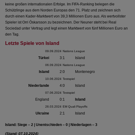
keine großen internationalen Erfolge. Im FIFA-Ranking belegen die
Schützlinge aus dem Norden Europas den 71. Platz und zeichnen sich
durch einen Kader-Marktwert von 39,3 Millionen Euro aus. Als wertvollster
Spieler ist Orri Óskarsson zu bezeichnen. Der Neuner steht bei Real
Sociedad unter Vertrag und legt einen Marktwert von fünf Millionen Euro an
den Tag.
Letzte Spiele von Island
09.09.2024
Nations League
Türkei
3:1
Island
06.09.2024
Nations League
Island
2:0
Montenegro
10.06.2024
Testspiel
Niederlande
4:0
Island
07.06.2024
Testspiel
England
0:1
Island
26.03.2024
EM Quali Playoffs
Ukraine
2:1
Island
Island: Siege – 2 | Unentschieden – 0 | Niederlagen – 3
(Stand: 07.10.2024)