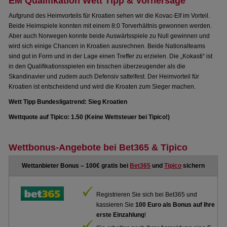
EM Qualifikation Wett Tipp & Vorhersage
Aufgrund des Heimvorteils für Kroatien sehen wir die Kovac-Elf im Vorteil.
Beide Heimspiele konnten mit einem 8:0 Torverhältnis gewonnen werden.
Aber auch Norwegen konnte beide Auswärtsspiele zu Null gewinnen und
wird sich einige Chancen in Kroatien ausrechnen. Beide Nationalteams
sind gut in Form und in der Lage einen Treffer zu erzielen. Die „Kokasti“ ist
in den Qualifikationsspielen ein bisschen überzeugender als die
Skandinavier und zudem auch Defensiv sattelfest. Der Heimvorteil für
Kroatien ist entscheidend und wird die Kroaten zum Sieger machen.
Wett Tipp Bundesligatrend: Sieg Kroatien
Wettquote auf Tipico: 1.50 (Keine Wettsteuer bei Tipico!)
Wettbonus-Angebote bei Bet365 & Tipico
Wettanbieter Bonus – 100€ gratis bei
Bet365
und
Tipico
sichern
Registrieren Sie sich bei Bet365 und
kassieren Sie
100 Euro als Bonus auf Ihre
erste Einzahlung
!