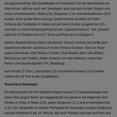
die ganze Kraft der EM-Qualifikation in Frankreich. Für die Mannschaft von
Niko Kovac sieht es nach vier Spieltagen auch gut aus mit drei Siegen und
einem Unentschieden. Malta (2:0), Bulgarien (1:0) und Aserbaidschan (6:0)
wurden ohne große Mühe besiegt. Zuletzt konnte Kroatien die frühe
Führung der Gastgeber in Italien schnell durch Perisic ausgleichen (15.)
und kam zu einem Achtungserfolg bei der „Squadra Azzurra“. Die „Kokasti“
steht mit 10 Punkten und 10:1 Toren auf Platz eins in Gruppe H.
Atletico Madrid-Stürmer Mario Mandzukic ist noch verletzt und fehlte dem
spanischen Meister zuletzt auch in der Primera Division. Stars im Team
neben Mandzukic sind Vedran Corluka, Real Madrid-Star Luka Modric,
Barcelonas Ivan Rakitic, Mateo Kovacic von Inter Mailand, sowie Ivan
Perisic vom Bundesligisten VFL Wolfsburg.
Ivan Perisic (3 Tore), Luka Modric (2) und Andrej Kramaric (2) erzielten
sieben der 10 Tore in der Qualifikation.
Teamcheck Norwegen
Die Mannschaft von Per-Mathias Högmo hat die 0:2 Heimniederlage zum
Quali-Start gegen Italien gut weggesteckt und gewann die folgenden drei
Partien in Folge in Malta (3:0), gegen Bulgarien (2:1) und in Aserbaidschan
(1:0). Den Siegtreffer im letzten Pflichtspiel für Norwegen erzielte Gladbachs
Havard Nordtveit in der 25. Minute. Mit neun Punkten hat man auf Platz drei