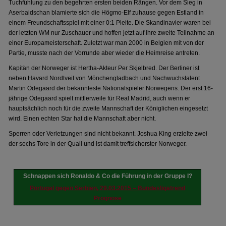
Tuchfühlung zu den begehrten ersten beiden Rängen. Vor dem Sieg in
Aserbaidschan blamierte sich die Högmo-Elf zuhause gegen Estland in
einem Freundschaftsspiel mit einer 0:1 Pleite. Die Skandinavier waren bei
der letzten WM nur Zuschauer und hoffen jetzt auf ihre zweite Teilnahme an
einer Europameisterschaft. Zuletzt war man 2000 in Belgien mit von der
Partie, musste nach der Vorrunde aber wieder die Heimreise antreten.
Kapitän der Norweger ist Hertha-Akteur Per Skjelbred. Der Berliner ist
neben Havard Nordtveit von Mönchengladbach und Nachwuchstalent
Martin Ödegaard der bekannteste Nationalspieler Norwegens. Der erst 16-
jährige Ödegaard spielt mittlerweile für Real Madrid, auch wenn er
hauptsächlich noch für die zweite Mannschaft der Königlichen eingesetzt
wird. Einen echten Star hat die Mannschaft aber nicht.
Sperren oder Verletzungen sind nicht bekannt. Joshua King erzielte zwei
der sechs Tore in der Quali und ist damit treffsicherster Norweger.
Schnappen sich Ronaldo & Co die Führung in der Gruppe I?
Portugal gegen Serbien, 29.03.2015 – Bundesligatrend
Prognose