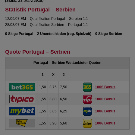
(Stand: 23. März 2015)
Statistik Portugal – Serbien
12/09/07 EM – Qualifikation Portugal – Serbien 1:1
28/03/07 EM – Qualifikation Serbien – Portugal 1:1
0 Siege Portugal – 2 Unentschieden (reg. Spielzeit) – 0 Siege Serbien
Quote Portugal – Serbien
Portugal – Serbien Wettanbieter Quoten
1
X
2
1,50
3,75
7,50
100€ Bonus
1,55
3,80
6,50
100€ Bonus
1,55
3,85
6,25
100€ Bonus
1,55
3,90
5,60
100€ Bonus