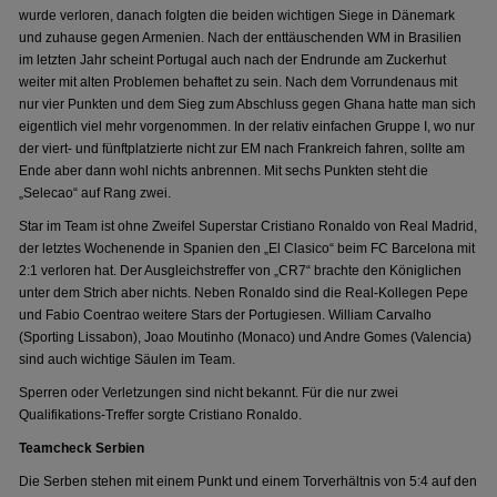
wurde verloren, danach folgten die beiden wichtigen Siege in Dänemark
und zuhause gegen Armenien. Nach der enttäuschenden WM in Brasilien
im letzten Jahr scheint Portugal auch nach der Endrunde am Zuckerhut
weiter mit alten Problemen behaftet zu sein. Nach dem Vorrundenaus mit
nur vier Punkten und dem Sieg zum Abschluss gegen Ghana hatte man sich
eigentlich viel mehr vorgenommen. In der relativ einfachen Gruppe I, wo nur
der viert- und fünftplatzierte nicht zur EM nach Frankreich fahren, sollte am
Ende aber dann wohl nichts anbrennen. Mit sechs Punkten steht die
„Selecao“ auf Rang zwei.
Star im Team ist ohne Zweifel Superstar Cristiano Ronaldo von Real Madrid,
der letztes Wochenende in Spanien den „El Clasico“ beim FC Barcelona mit
2:1 verloren hat. Der Ausgleichstreffer von „CR7“ brachte den Königlichen
unter dem Strich aber nichts. Neben Ronaldo sind die Real-Kollegen Pepe
und Fabio Coentrao weitere Stars der Portugiesen. William Carvalho
(Sporting Lissabon), Joao Moutinho (Monaco) und Andre Gomes (Valencia)
sind auch wichtige Säulen im Team.
Sperren oder Verletzungen sind nicht bekannt. Für die nur zwei
Qualifikations-Treffer sorgte Cristiano Ronaldo.
Teamcheck Serbien
Die Serben stehen mit einem Punkt und einem Torverhältnis von 5:4 auf den