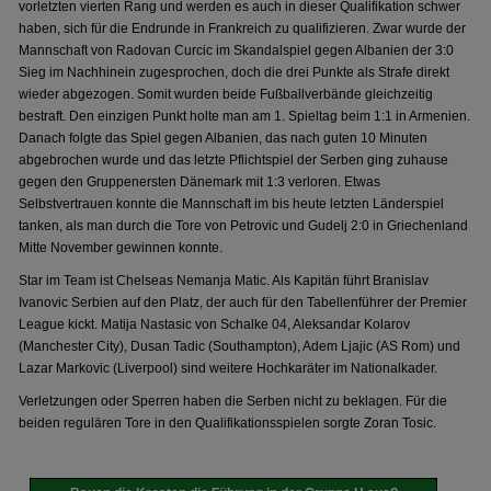
vorletzten vierten Rang und werden es auch in dieser Qualifikation schwer
haben, sich für die Endrunde in Frankreich zu qualifizieren. Zwar wurde der
Mannschaft von Radovan Curcic im Skandalspiel gegen Albanien der 3:0
Sieg im Nachhinein zugesprochen, doch die drei Punkte als Strafe direkt
wieder abgezogen. Somit wurden beide Fußballverbände gleichzeitig
bestraft. Den einzigen Punkt holte man am 1. Spieltag beim 1:1 in Armenien.
Danach folgte das Spiel gegen Albanien, das nach guten 10 Minuten
abgebrochen wurde und das letzte Pflichtspiel der Serben ging zuhause
gegen den Gruppenersten Dänemark mit 1:3 verloren. Etwas
Selbstvertrauen konnte die Mannschaft im bis heute letzten Länderspiel
tanken, als man durch die Tore von Petrovic und Gudelj 2:0 in Griechenland
Mitte November gewinnen konnte.
Star im Team ist Chelseas Nemanja Matic. Als Kapitän führt Branislav
Ivanovic Serbien auf den Platz, der auch für den Tabellenführer der Premier
League kickt. Matija Nastasic von Schalke 04, Aleksandar Kolarov
(Manchester City), Dusan Tadic (Southampton), Adem Ljajic (AS Rom) und
Lazar Markovic (Liverpool) sind weitere Hochkaräter im Nationalkader.
Verletzungen oder Sperren haben die Serben nicht zu beklagen. Für die
beiden regulären Tore in den Qualifikationsspielen sorgte Zoran Tosic.