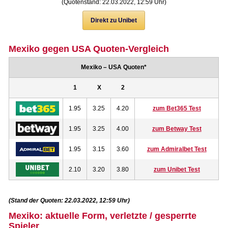
(Quotenstand: 22.03.2022, 12:59 Uhr)
Direkt zu Unibet
Mexiko gegen USA Quoten-Vergleich
Mexiko – USA Quoten*
1
X
2
1.95
3.25
4.20
zum Bet365 Test
1.95
3.25
4.00
zum Betway Test
1.95
3.15
3.60
zum Admiralbet Test
2.10
3.20
3.80
zum Unibet Test
(Stand der Quoten: 22.03.2022, 12:59 Uhr)
Mexiko: aktuelle Form, verletzte / gesperrte
Spieler