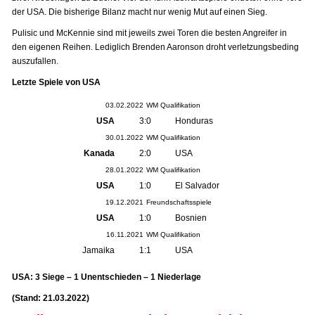
der USA. Die bisherige Bilanz macht nur wenig Mut auf einen Sieg.
Pulisic und McKennie sind mit jeweils zwei Toren die besten Angreifer in
den eigenen Reihen. Lediglich Brenden Aaronson droht verletzungsbeding
auszufallen.
Letzte Spiele von USA
03.02.2022
WM Qualifikation
USA
3:0
Honduras
30.01.2022
WM Qualifikation
Kanada
2:0
USA
28.01.2022
WM Qualifikation
USA
1:0
El Salvador
19.12.2021
Freundschaftsspiele
USA
1:0
Bosnien
16.11.2021
WM Qualifikation
Jamaika
1:1
USA
USA: 3 Siege – 1 Unentschieden – 1 Niederlage
(Stand: 21.03.2022)