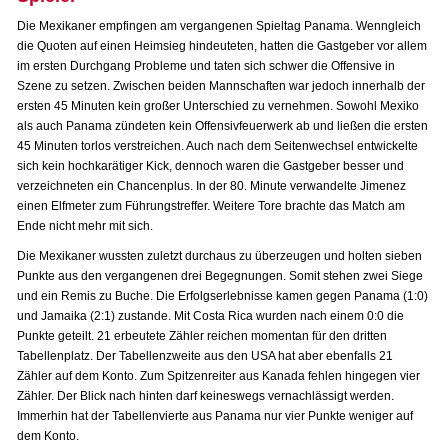
Die Mexikaner empfingen am vergangenen Spieltag Panama. Wenngleich
die Quoten auf einen Heimsieg hindeuteten, hatten die Gastgeber vor allem
im ersten Durchgang Probleme und taten sich schwer die Offensive in
Szene zu setzen. Zwischen beiden Mannschaften war jedoch innerhalb der
ersten 45 Minuten kein großer Unterschied zu vernehmen. Sowohl Mexiko
als auch Panama zündeten kein Offensivfeuerwerk ab und ließen die ersten
45 Minuten torlos verstreichen. Auch nach dem Seitenwechsel entwickelte
sich kein hochkarätiger Kick, dennoch waren die Gastgeber besser und
verzeichneten ein Chancenplus. In der 80. Minute verwandelte Jimenez
einen Elfmeter zum Führungstreffer. Weitere Tore brachte das Match am
Ende nicht mehr mit sich.
Die Mexikaner wussten zuletzt durchaus zu überzeugen und holten sieben
Punkte aus den vergangenen drei Begegnungen. Somit stehen zwei Siege
und ein Remis zu Buche. Die Erfolgserlebnisse kamen gegen Panama (1:0)
und Jamaika (2:1) zustande. Mit Costa Rica wurden nach einem 0:0 die
Punkte geteilt. 21 erbeutete Zähler reichen momentan für den dritten
Tabellenplatz. Der Tabellenzweite aus den USA hat aber ebenfalls 21
Zähler auf dem Konto. Zum Spitzenreiter aus Kanada fehlen hingegen vier
Zähler. Der Blick nach hinten darf keineswegs vernachlässigt werden.
Immerhin hat der Tabellenvierte aus Panama nur vier Punkte weniger auf
dem Konto.