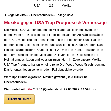
03.04.2014
Freundschaftsspiele
USA
2:2
Mexiko
3 Siege Mexiko – 2 Unentschieden – 5 Siege USA
Mexiko gegen USA Tipp Prognose & Vorhersage
Die Mexiko USA Quoten deuten die Mexikaner als leichten Favoriten auf
einen Dreier an. Dies ist in erster Linie, der eklatanten Auswärtsschwäche
der US-Boys geschuldet. Diese taten sich in der gesamten Qualifikation auf
gegnerischen Boden sehr schwer und wussten nicht zu überzeugen. Das
Hinspiel wurde in den USA deutlich mit 2:0 von den „Yanks“ gewonnen. In
der Ferne sind jedoch die Mexikaner zu favorisieren. Diese sind in der
Heimat ungeschlagen und wussten zu punkten. Im Zuge unserer Mexiko
USA Tipp Prognose halten wir eine reine Drei-Wege-Wette für sehr gewagt.
Das Unentschieden sollte in jedem Fall abgesichert werden.
Wett Tipp Bundesligatrend: Mexiko gewinnt (Geld zurück bei
Unentschieden)
Wettquote bei
Unibet
*: 1.44 (Quotenstand: 22.03.2022, 12:59 Uhr)
Direkt zu Unibet