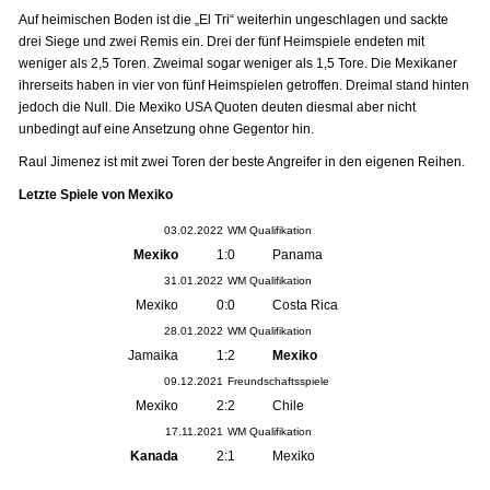
Auf heimischen Boden ist die „El Tri“ weiterhin ungeschlagen und sackte
drei Siege und zwei Remis ein. Drei der fünf Heimspiele endeten mit
weniger als 2,5 Toren. Zweimal sogar weniger als 1,5 Tore. Die Mexikaner
ihrerseits haben in vier von fünf Heimspielen getroffen. Dreimal stand hinten
jedoch die Null. Die Mexiko USA Quoten deuten diesmal aber nicht
unbedingt auf eine Ansetzung ohne Gegentor hin.
Raul Jimenez ist mit zwei Toren der beste Angreifer in den eigenen Reihen.
Letzte Spiele von Mexiko
03.02.2022
WM Qualifikation
Mexiko
1:0
Panama
31.01.2022
WM Qualifikation
Mexiko
0:0
Costa Rica
28.01.2022
WM Qualifikation
Jamaika
1:2
Mexiko
09.12.2021
Freundschaftsspiele
Mexiko
2:2
Chile
17.11.2021
WM Qualifikation
Kanada
2:1
Mexiko