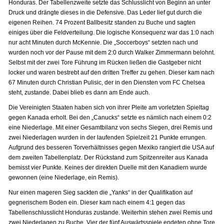
Honduras. Der Tabellenzweite setzte das Schlusslicht von Beginn an unter
Druck und drängte dieses in die Defensive. Das Leder lief gut durch die
eigenen Reihen. 74 Prozent Ballbesitz standen zu Buche und sagten
einiges über die Feldverteilung. Die logische Konsequenz war das 1:0 nach
nur acht Minuten durch McKennie. Die „Soccerboys“ setzten nach und
wurden noch vor der Pause mit dem 2:0 durch Walker Zimmermann belohnt.
Selbst mit der zwei Tore Führung im Rücken ließen die Gastgeber nicht
locker und waren bestrebt auf den dritten Treffer zu gehen. Dieser kam nach
67 Minuten durch Christian Pulisic, der in den Diensten vom FC Chelsea
steht, zustande. Dabei blieb es dann am Ende auch.
Die Vereinigten Staaten haben sich von ihrer Pleite am vorletzten Spieltag
gegen Kanada erholt. Bei den „Canucks“ setzte es nämlich nach einem 0:2
eine Niederlage. Mit einer Gesamtbilanz von sechs Siegen, drei Remis und
zwei Niederlagen wurden in der laufenden Spielzeit 21 Punkte errungen.
Aufgrund des besseren Torverhältnisses gegen Mexiko rangiert die USA auf
dem zweiten Tabellenplatz. Der Rückstand zum Spitzenreiter aus Kanada
bemisst vier Punkte. Keines der direkten Duelle mit den Kanadiern wurde
gewonnen (eine Niederlage, ein Remis).
Nur einen mageren Sieg sackten die „Yanks“ in der Qualifikation auf
gegnerischem Boden ein. Dieser kam nach einem 4:1 gegen das
Tabellenschlusslicht Honduras zustande. Weiterhin stehen zwei Remis und
zwei Niederlagen zu Buche. Vier der fünf Auswärtsspiele endeten ohne Tore