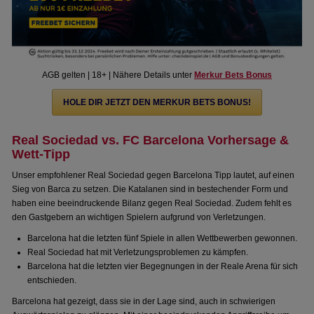
AGB gelten | 18+ | Nähere Details unter
Merkur Bets Bonus
HOLE DIR JETZT DEN MERKUR BETS BONUS!
Real Sociedad vs. FC Barcelona Vorhersage &
Wett-Tipp
Unser empfohlener Real Sociedad gegen Barcelona Tipp lautet, auf einen
Sieg von Barca zu setzen. Die Katalanen sind in bestechender Form und
haben eine beeindruckende Bilanz gegen Real Sociedad. Zudem fehlt es
den Gastgebern an wichtigen Spielern aufgrund von Verletzungen.
Barcelona hat die letzten fünf Spiele in allen Wettbewerben gewonnen.
Real Sociedad hat mit Verletzungsproblemen zu kämpfen.
Barcelona hat die letzten vier Begegnungen in der Reale Arena für sich
entschieden.
Barcelona hat gezeigt, dass sie in der Lage sind, auch in schwierigen