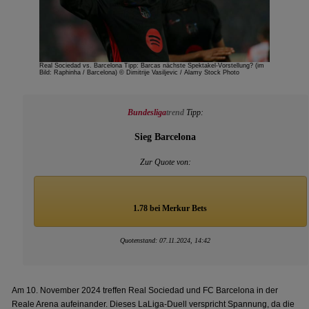
Real Sociedad vs. Barcelona Tipp: Barcas nächste Spektakel-Vorstellung? (im
Bild: Raphinha / Barcelona) © Dimitrije Vasiljevic / Alamy Stock Photo
Bundesliga
trend
Tipp:
Sieg Barcelona
Zur Quote von:
1.78 bei Merkur Bets
Quotenstand: 07.11.2024, 14:42
Am 10. November 2024 treffen Real Sociedad und FC Barcelona in der
Reale Arena aufeinander. Dieses LaLiga-Duell verspricht Spannung, da die