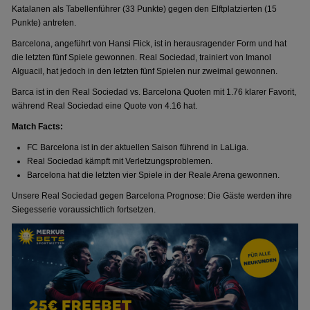
Katalanen als Tabellenführer (33 Punkte) gegen den Elftplatzierten (15
Punkte) antreten.
Barcelona, angeführt von Hansi Flick, ist in herausragender Form und hat
die letzten fünf Spiele gewonnen. Real Sociedad, trainiert von Imanol
Alguacil, hat jedoch in den letzten fünf Spielen nur zweimal gewonnen.
Barca ist in den Real Sociedad vs. Barcelona Quoten mit 1.76 klarer Favorit,
während Real Sociedad eine Quote von 4.16 hat.
Match Facts:
FC Barcelona ist in der aktuellen Saison führend in LaLiga.
Real Sociedad kämpft mit Verletzungsproblemen.
Barcelona hat die letzten vier Spiele in der Reale Arena gewonnen.
Unsere Real Sociedad gegen Barcelona Prognose: Die Gäste werden ihre
Siegesserie voraussichtlich fortsetzen.