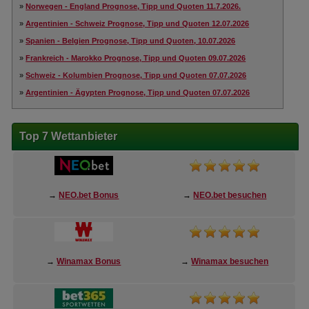
»
Norwegen - England Prognose, Tipp und Quoten 11.7.2026.
»
Argentinien - Schweiz Prognose, Tipp und Quoten 12.07.2026
»
Spanien - Belgien Prognose, Tipp und Quoten, 10.07.2026
»
Frankreich - Marokko Prognose, Tipp und Quoten 09.07.2026
»
Schweiz - Kolumbien Prognose, Tipp und Quoten 07.07.2026
»
Argentinien - Ägypten Prognose, Tipp und Quoten 07.07.2026
Top 7 Wettanbieter
→
NEO.bet Bonus
→
NEO.bet besuchen
→
Winamax Bonus
→
Winamax besuchen