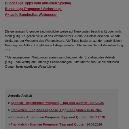
Bundesliga Tipps vom aktuellen Spieltag
Bundesliga Prognose / Vorhersage
Aktuelle Bundesliga Wettquoten
Die genannten Angebote sind möglicherweise auf Neukunden beschränkt oder nicht
mehr gültig. Es gelten die AGB des Wettanbieters. Genaue Details ersehen Sie bitte
direkt aus der Webseite des Wettanbieters. Alle Tipps basieren auf der persönlichen
Meinung des Autors. Es gibt keine Erfolgsgarantie. Bitte wetten Sie mit Verantwortung.
18+
* Alle angegebenen Wettquoten waren zum Zeitpunkt der Erstellung des Artikels
gültig. Jede Wettquote unterliegt Schwankungen. Bitte überprüfen Sie die aktuellen
Quoten beim jeweiligen Wettanbieter!
Aktuelle Artikel:
»
Spanien - Argentinien Prognose, Tipp und Quoten 19.07.2026
»
Frankreich - England Prognose, Tipp und Quoten 18.07.2026
»
England - Argentinien Prognose, Tipp und Quoten, 15.07.2026
»
Frankreich - Spanien Prognose, Tipp und Quoten 14.06.2026