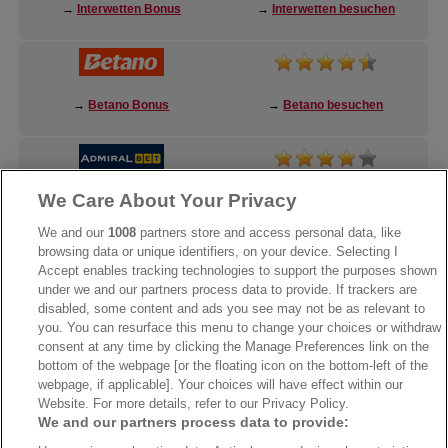
→
Interwetten Bonus
→
Interwetten besuchen
→
Betano Bonus
→
Betano besuchen
We Care About Your Privacy
→
AdmiralBet Bonus
→
AdmiralBet besuchen
We and our
1008
partners store and access personal data, like
browsing data or unique identifiers, on your device. Selecting I
Accept enables tracking technologies to support the purposes shown
under we and our partners process data to provide. If trackers are
→
Bwin Bonus
→
Bwin besuchen
disabled, some content and ads you see may not be as relevant to
you. You can resurface this menu to change your choices or withdraw
consent at any time by clicking the Manage Preferences link on the
bottom of the webpage [or the floating icon on the bottom-left of the
webpage, if applicable]. Your choices will have effect within our
Website. For more details, refer to our Privacy Policy.
We and our partners process data to provide: